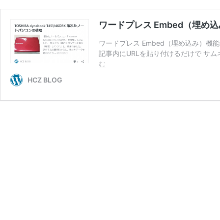
ワードプレス Embed（埋
ワードプレス Embed（埋め込み）機
記事内にURLを貼り付けるだけで サ
ワ
む
ー
HCZ BLOG
ド
プ
レ
ス
Embed（埋
め
込
み）
機
能
の
不
具
合