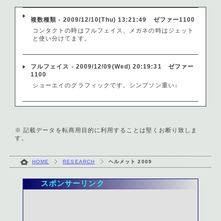
複数種類 - 2009/12/10(Thu) 13:21:49 ゼファー1100
コンタクトの時はフルフェイス、メガネの時はジェット
と使い分けてます。
フルフェイス - 2009/12/09(Wed) 20:19:31 ゼファー
1100
ショーエイのグラフィックです。シンプソン重い↓
ジェット - 2009/12/04(Fri) 12:43:14 ゼファー750
アライ。
※ 記載データを転商用目的に利用することは堅くお断り致しま
ショウエイのフルフェイスも持っているけれど、ほとん
す。
ど使ったことない。
HOME
RESEARCH
ヘルメット 2009
フルフェイス - 2009/12/02(Wed) 12:20:59 ゼファー
750
スポンサーリンク
アライ。
ちなみにジェットも持ってるんで使い分けます。