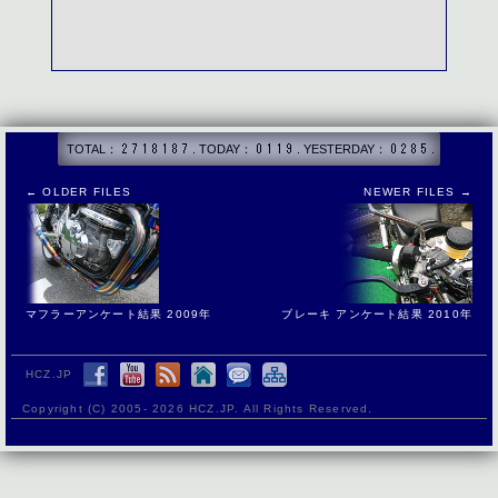
複数種類 - 2008/02/21(Thu) 00:23:45 ゼファー1100
フルフェイスとジェット。最近はジェットの使用頻度が
高い・・・
TOTAL：
. TODAY：
. YESTERDAY：
.
複数種類 - 2007/12/30(Sun) 06:00:23 ゼファー1100
フルフェイスとジェット
← OLDER FILES
NEWER FILES →
フルフェイス - 2007/12/01(Sat) 19:28:13 ゼファー
1100
ガードレールに突っ込んだ時から原チャリでもフルフェ
イス
マフラーアンケート結果 2009年
ブレーキ アンケート結果 2010年
HCZ.JP
ジェット - 2007/10/20(Sat) 17:56:16 ゼファー750
ショウエイ派です。
Copyright (C) 2005-
2026 HCZ.JP. All Rights Reserved.
フルフェイス - 2007/10/06(Sat) 02:41:33 ゼファー
1100