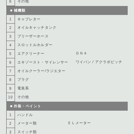
その他
6
■ 補機類
1
キャブレター
オイルキャッチタンク
2
ブリーザーホース
3
スロットルホルダー
4
ＤＮＡ
エアクリーナー
5
ワイバン / アクラボビッチ
エキゾースト・サイレンサー
6
オイルクーラー/ラジエター
7
プラグ
8
電装系
9
その他
10
■ 外装・ペイント
1
ハンドル
ＥＬメーター
メーター類
2
スイッチ類
3