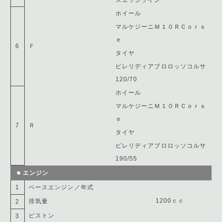
スエッジライン
ホイール
マルケジーニＭ１０ＲＣｏｒｓ
ｅ
6
Ｆ
タイヤ
ピレリディアブロロッソコルサ
120/70
ホイール
マルケジーニＭ１０ＲＣｏｒｓ
ｅ
7
Ｒ
タイヤ
ピレリディアブロロッソコルサ
190/55
■ エンジン
1
ベースエンジン／年式
1200ｃｃ
排気量
2
ピストン
3