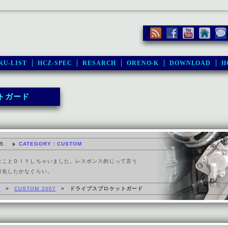
KU-LIST
HCZ-SPEC
RESARCH
ORENO-K
DOWNLOAD
H
トガード
5.
CATEGORY：CUSTOM
なことＤＩＹしちゃいました。レスポンス的にって言う
量化したかなぐらい。
M
>
CUSTOM 2007
>
ドライブスプロケットガード