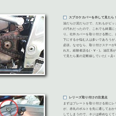
スプロケカバーを外して見たら
油だらけ泥だらけで、だれもがビッ
の汚れだったので、これでも綺麗に
り。社外カバーを取り付ける際に、
下にするか悩む人は多いであろうが
必須。なせなら、取り付けステーが
れ大。経験者語る(・∀・)。油圧系
て見たら案の定断線していた( ＞Д＜
レリーズ取り付けの注意点
まずはプレートを取り付ける前にレ
が、赤丸のボルトを先に通しておか
してしまうので、ネジは締めなくて