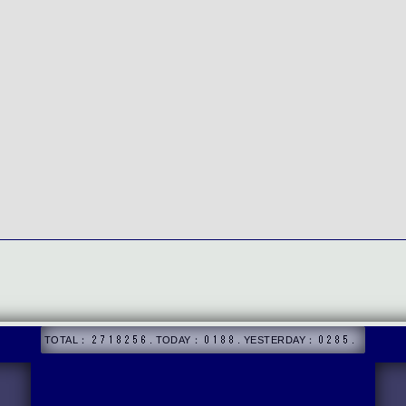
TOTAL：
. TODAY：
. YESTERDAY：
.