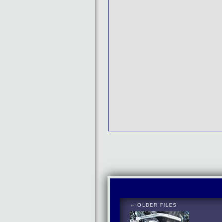
← OLDER FILES