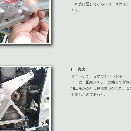
トを先に通してからレリーズのボル
ント。
完成
どーっすか。なかなかいいかも・・
ように、配線がステーに噛んで断線
油圧系が点灯し原因究明のため、こ
処置したのであった。