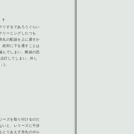
！？
クリするであろうぐらい
クリーニングしたつも
赤丸の配線を上に通すか
、絶対に下を通すことは
噛んでしまい、断線の恐
が点灯してしまい、外し
；)。
リーズを取り付けるのだ
ないと、レリーズに干渉
もとりあえず赤丸のボル