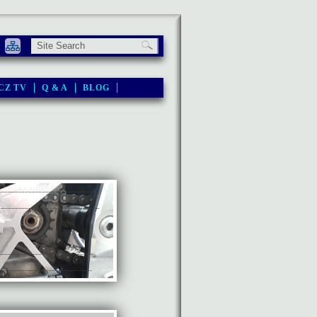
CZ TV
Q & A
BLOG