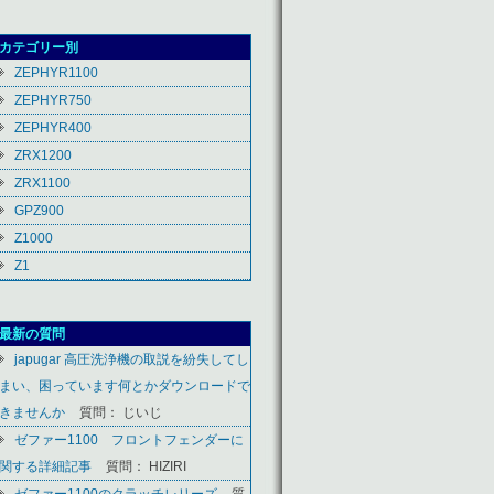
カテゴリー別
ZEPHYR1100
ZEPHYR750
ZEPHYR400
ZRX1200
ZRX1100
GPZ900
Z1000
Z1
最新の質問
japugar 高圧洗浄機の取説を紛失してし
まい、困っています何とかダウンロードで
きませんか
質問： じいじ
ゼファー1100 フロントフェンダーに
関する詳細記事
質問： HIZIRI
ゼファー1100のクラッチレリーズ
質