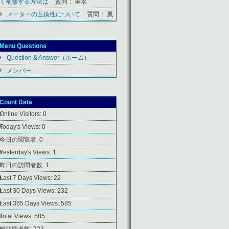
く補修する方法は
質問： 匿名
メーターの互換性について
質問： 風
Menu Questions
Question & Answer（ホーム）
メンバー
Count Data
Online Visitors:
0
Today's Views:
0
今日の閲覧者:
0
Yesterday's Views:
1
昨日の訪問者数:
1
Last 7 Days Views:
22
Last 30 Days Views:
232
Last 365 Days Views:
585
Total Views:
585
総訪問者数:
723