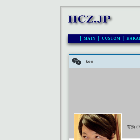
MAIN
CUSTOM
KAKA
ken
有効 (