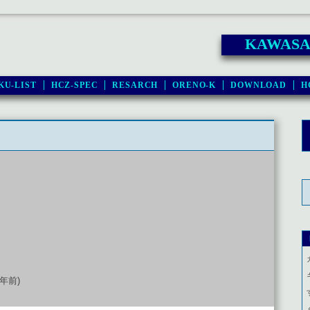
KAWASAK
KU-LIST
HCZ-SPEC
RESARCH
ORENO-K
DOWNLOAD
H
9年前)