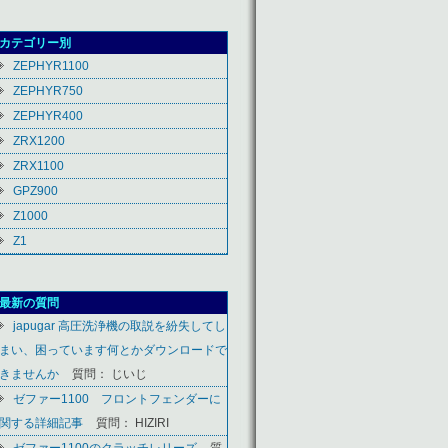
カテゴリー別
ZEPHYR1100
ZEPHYR750
ZEPHYR400
ZRX1200
ZRX1100
GPZ900
Z1000
Z1
最新の質問
japugar 高圧洗浄機の取説を紛失してし
まい、困っています何とかダウンロードで
きませんか
質問： じいじ
ゼファー1100 フロントフェンダーに
関する詳細記事
質問： HIZIRI
ゼファー1100のクラッチレリーズ
質