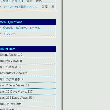
く補修する方法は
質問： 匿名
メーターの互換性について
質問： 風
Menu Questions
Question & Answer（ホーム）
メンバー
Count Data
Online Visitors:
0
Today's Views:
0
今日の閲覧者:
0
Yesterday's Views:
2
昨日の訪問者数:
2
Last 7 Days Views:
59
Last 30 Days Views:
237
Last 365 Days Views:
594
Total Views:
594
総訪問者数:
721