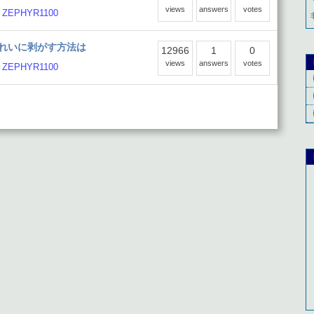
views
answers
votes
•
ZEPHYR1100
れいに剥がす方法は
12966
1
0
views
answers
votes
•
ZEPHYR1100