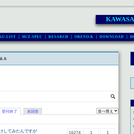
KAWASAK
KU-LIST
HCZ-SPEC
RESARCH
ORENO-K
DOWNLOAD
H
& A
受付終了
未回答
けしてみたんですが
16274
1
1