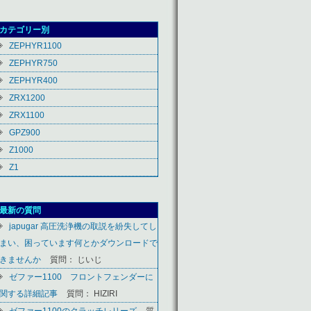
カテゴリー別
ZEPHYR1100
ZEPHYR750
ZEPHYR400
ZRX1200
ZRX1100
GPZ900
Z1000
Z1
最新の質問
japugar 高圧洗浄機の取説を紛失してし
まい、困っています何とかダウンロードで
きませんか
質問： じいじ
ゼファー1100 フロントフェンダーに
関する詳細記事
質問： HIZIRI
ゼファー1100のクラッチレリーズ
質