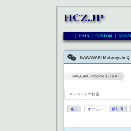
MAIN
CUSTOM
KAKA
KAWASAKI Motorcycle Q 
KAWASAKI Motorcycle Q & A
›
全て
オープン
解決済