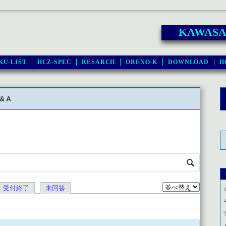
KAWASAK
KU-LIST
HCZ-SPEC
RESARCH
ORENO-K
DOWNLOAD
H
& A
受付終了
未回答