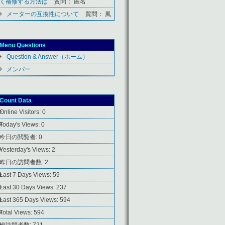
く補修する方法は
質問： 匿名
メーターの互換性について
質問： 風
Menu Questions
Question & Answer（ホーム）
メンバー
Count Data
Online Visitors:
0
Today's Views:
0
今日の閲覧者:
0
Yesterday's Views:
2
昨日の訪問者数:
2
Last 7 Days Views:
59
Last 30 Days Views:
237
Last 365 Days Views:
594
Total Views:
594
総訪問者数:
721