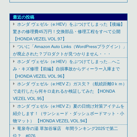
最近の投稿
ホンダ ヴェゼル（e:HEV）をぶつけてしまった【後編】
驚きの修理費45万円！交換部品・修理工程をすべて公開
【HONDA VEZEL VOL.97】
ついに「Amazon Auto Links（WordPressプラグイン）」
が廃止された？プロダクトが見つかりません・・・
ホンダ ヴェゼル（e:HEV）をぶつけてしまった…へこ
み・キズ修理【前編】自損事故からディーラー入庫まで
【HONDA VEZEL VOL.96】
ホンダ ヴェゼル（e:HEV Z）ガス欠？（航続距離0ｋｍ）
で走行したら何キロ走れるか検証してみた 【HONDA
VEZEL VOL.95】
ホンダ ヴェゼル（e:HEV Z）夏の日焼け対策アイテムを
紹介します！（サンシェード・ダッシュボードマット・小
物マット） 【HONDA VEZEL VOL.94】
竜泉寺の湯 草加谷塚店 年間ランキング2025で第二
位？ #076