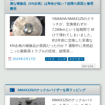
価な補修品（KN企画）は寿命が短い？故障の原因と修理
費用
YAMAHA NMAX125のクラ
ッチが、交換後わずか
7,160kmという短期間で 砕
けて壊れてしまいました。
約1年前に交換した安価な
KN企画の補修品が原因だったのか？ 通勤中に突然起
こった駆動系トラブルの症状、故障原…
2024年2月17日
バイク メンテ
スクーター
続きを読む
NMAX125のナックルバイザーを再ラッピング
NMAX125のナックルバイ