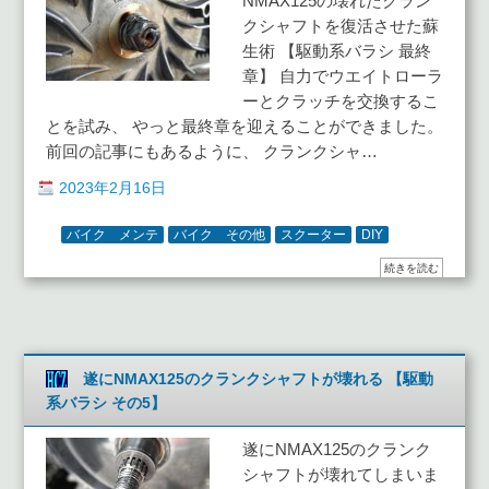
NMAX125の壊れたクラン
クシャフトを復活させた蘇
生術 【駆動系バラシ 最終
章】 自力でウエイトローラ
ーとクラッチを交換するこ
とを試み、 やっと最終章を迎えることができました。
前回の記事にもあるように、 クランクシャ…
2023年2月16日
バイク メンテ
バイク その他
スクーター
DIY
続きを読む
遂にNMAX125のクランクシャフトが壊れる 【駆動
系バラシ その5】
遂にNMAX125のクランク
シャフトが壊れてしまいま