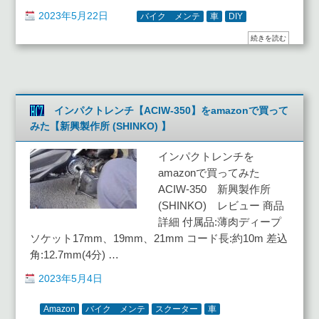
2023年5月22日
バイク メンテ
車
DIY
続きを読む
インパクトレンチ【ACIW-350】をamazonで買って
みた【新興製作所 (SHINKO) 】
インパクトレンチを
amazonで買ってみた
ACIW-350 新興製作所
(SHINKO) レビュー 商品
詳細 付属品:薄肉ディープ
ソケット17mm、19mm、21mm コード長:約10m 差込
角:12.7mm(4分) …
2023年5月4日
Amazon
バイク メンテ
スクーター
車