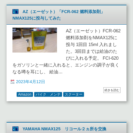
AZ（エーゼット）「FCR-062 燃料添加剤」
NMAX125に投与してみた
AZ（エーゼット）FCR-062
燃料添加剤をNMAX125に
投与 1回目 15ml 入れまし
た。3回目までは給油のた
びに入れる予定。 FCI-620
をガソリンと一緒に入れると、エンジンの調子が良く
なる噂を耳にし、 給油…
2023年4月12日
続きを読む
Amazon
バイク メンテ
スクーター
YAMAHA NMAX125 リコール２ヵ所を交換