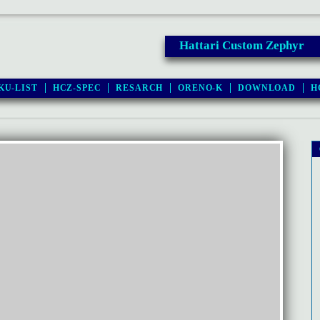
Hattari Custom Zephyr
KU-LIST
HCZ-SPEC
RESARCH
ORENO-K
DOWNLOAD
H