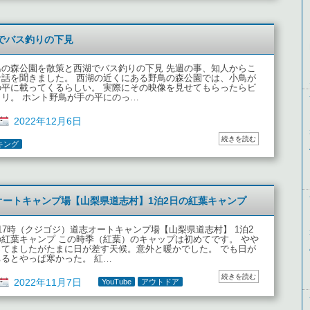
でバス釣りの下見
鳥の森公園を散策と西湖でバス釣りの下見 先週の事、知人からこ
な話を聞きました。 西湖の近くにある野鳥の森公園では、小鳥が
の平に載ってくるらしい。 実際にその映像を見せてもらったらビ
クリ。 ホント野鳥が手の平にのっ…
2022年12月6日
続きを読む
キング
オートキャンプ場【山梨県道志村】1泊2日の紅葉キャンプ
17時（クジゴジ）道志オートキャンプ場【山梨県道志村】 1泊2
の紅葉キャンプ この時季（紅葉）のキャップは初めてです。 やや
ってましたがたまに日が差す天候。意外と暖かでした。 でも日が
ちるとやっぱ寒かった。 紅…
続きを読む
2022年11月7日
YouTube
アウトドア