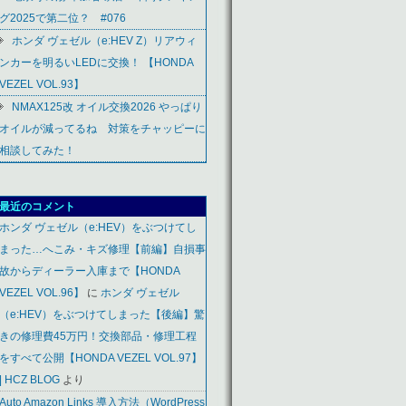
グ2025で第二位？ #076
ホンダ ヴェゼル（e:HEV Z）リアウィ
ンカーを明るいLEDに交換！ 【HONDA
VEZEL VOL.93】
NMAX125改 オイル交換2026 やっぱり
オイルが減ってるね 対策をチャッピーに
相談してみた！
最近のコメント
ホンダ ヴェゼル（e:HEV）をぶつけてし
まった…へこみ・キズ修理【前編】自損事
故からディーラー入庫まで【HONDA
VEZEL VOL.96】
に
ホンダ ヴェゼル
（e:HEV）をぶつけてしまった【後編】驚
きの修理費45万円！交換部品・修理工程
をすべて公開【HONDA VEZEL VOL.97】
| HCZ BLOG
より
Auto Amazon Links 導入方法（WordPress