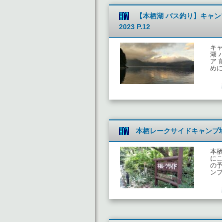
【本栖湖 バス釣り】キャ
2023 P.12
キ
湖 
ア
め
本栖レークサイドキャンプ
本
に
の
ン