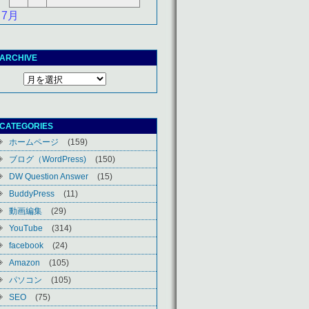
 7月
ARCHIVE
CATEGORIES
ホームページ
(159)
ブログ（WordPress)
(150)
DW Question Answer
(15)
BuddyPress
(11)
動画編集
(29)
YouTube
(314)
facebook
(24)
Amazon
(105)
パソコン
(105)
SEO
(75)