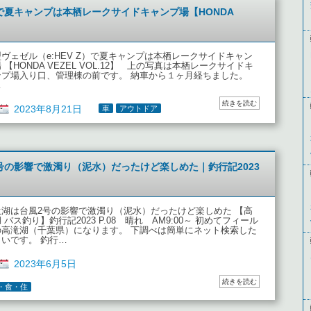
Z）で夏キャンプは本栖レークサイドキャンプ場【HONDA
ヴェゼル（e:HEV Z）で夏キャンプは本栖レークサイドキャン
 【HONDA VEZEL VOL.12】 上の写真は本栖レークサイドキ
ンプ場入り口、管理棟の前です。 納車から１ヶ月経ちました。
…
続きを読む
2023年8月21日
車
アウトドア
号の影響で激濁り（泥水）だったけど楽しめた｜釣行記2023
滝湖は台風2号の影響で激濁り（泥水）だったけど楽しめた 【高
 バス釣り】釣行記2023 P.08 晴れ AM9:00～ 初めてフィール
の高滝湖（千葉県）になります。 下調べは簡単にネット検索した
らいです。 釣行…
2023年6月5日
続きを読む
・食・住