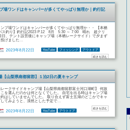
ンプ場ワンドはキャンパーが多くてやっぱり無理か｜釣行記
ャンプ場ワンドはキャンパーが多くてやっぱり無理か・・ 【本栖
バス釣り】釣行記2023 P.12 8月 5:30 ～ 7:00 晴れ 超クリ
 前日、テント設営後にキャップ場（本栖レークサイド）で夕まず
に投げました…
2023年8月22日
YouTube
フィッシング
アウトドア
続きを読む
場【山梨県南都留郡】１泊2日の夏キャンプ
栖レークサイドキャンプ場【山梨県南都留郡富士河口湖町】 何故
ここを選んだのかは何となくでした。 自宅を出る時はキャンプ場
予約はしていませんでした。 取り合えず富士五湖のどこかでキャ
プしてみようと、漠然とした予定で…
続きを読む
2023年8月22日
YouTube
アウトドア