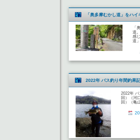
「奥多摩むかし道」をハイ
「
道
感
道
2022年 バス釣り年間釣果
2022年
回）（河口
回）（亀山
2