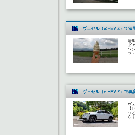
ヴェゼル（e:HEV Z）
清
ダ 
ワ
フ
ヴェゼル（e:HEV Z）
ヴェ
【H
う
ら