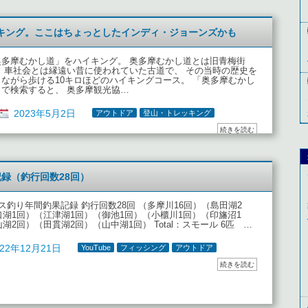
キング。ここはちょっとしたインディ・ジョーンズかも
奥多摩むかし道」をハイキング。 奥多摩むかし道とは旧青梅街
。 車社会とは縁遠い昔に使われていた古道で、 その当時の歴史を
じながら歩ける10キロほどのハイキングコース。 「奥多摩むかし
」で検索すると、 奥多摩観光協…
2023年5月2日
アウトドア
登山・トレッキング
続きを読む
記録（釣行回数28回）
 バス釣り年間釣果記録 釣行回数28回 （多摩川16回）（島田湖2
湖1回）（江津湖1回）（御池1回）（小櫃川1回）（印旛沼1
湖2回）（田貫湖2回）（山中湖1回） Total：スモール 6匹 …
022年12月21日
YouTube
フィッシング
アウトドア
続きを読む