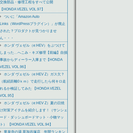
交換部品・修理工程をすべて公開
【HONDA VEZEL VOL.97】
ついに「Amazon Auto
Links（WordPressプラグイン）」が廃止
された？プロダクトが見つかりませ
ん・・・
ホンダ ヴェゼル（e:HEV）をぶつけて
しまった…へこみ・キズ修理【前編】自損
事故からディーラー入庫まで【HONDA
VEZEL VOL.96】
ホンダ ヴェゼル（e:HEV Z）ガス欠？
（航続距離0ｋｍ）で走行したら何キロ走
れるか検証してみた 【HONDA VEZEL
VOL.95】
ホンダ ヴェゼル（e:HEV Z）夏の日焼
け対策アイテムを紹介します！（サンシェ
ード・ダッシュボードマット・小物マッ
ト） 【HONDA VEZEL VOL.94】
竜泉寺の湯 草加谷塚店 年間ランキン