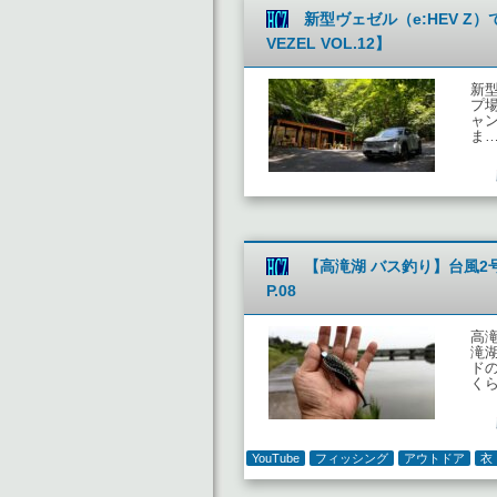
新型ヴェゼル（e:HEV 
VEZEL VOL.12】
新型
プ場
ャ
ま
【高滝湖 バス釣り】台風2
P.08
高
滝湖
ド
く
YouTube
フィッシング
アウトドア
衣