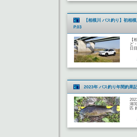
【相模川 バス釣り】初相模川
P.03
【
ど・
日目
2023年 バス釣り年間釣果
20
湖3
匹 