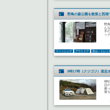
野鳥の森公園を散策と西湖
野
ん
手
ッ
フィッシング
アウトドア
登山・トレッ
9時17時（クジゴジ）道志
9時
日
曇
落