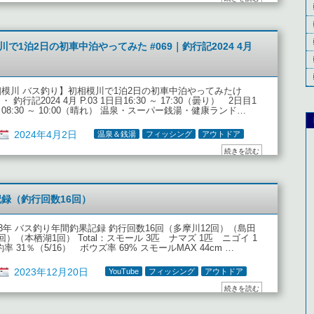
で1泊2日の初車中泊やってみた #069｜釣行記2024 4月
相模川 バス釣り】初相模川で1泊2日の初車中泊やってみたけ
・ 釣行記2024 4月 P.03 1日目16:30 ～ 17:30（曇り） 2日目1
08:30 ～ 10:00（晴れ） 温泉・スーパー銭湯・健康ランド…
2024年4月2日
温泉＆銭湯
フィッシング
アウトドア
続きを読む
記録（釣行回数16回）
23年 バス釣り年間釣果記録 釣行回数16回（多摩川12回）（島田
回）（本栖湖1回） Total：スモール 3匹 ナマズ 1匹 ニゴイ 1
釣率 31％（5/16） ボウズ率 69% スモールMAX 44cm …
2023年12月20日
YouTube
フィッシング
アウトドア
続きを読む