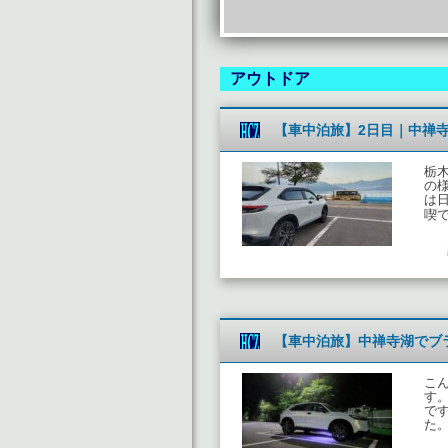
アウトドア
【車中泊旅】2日目｜中禅
栃
の
は
喫
【車中泊旅】中禅寺湖でブ
こ
す
で
た