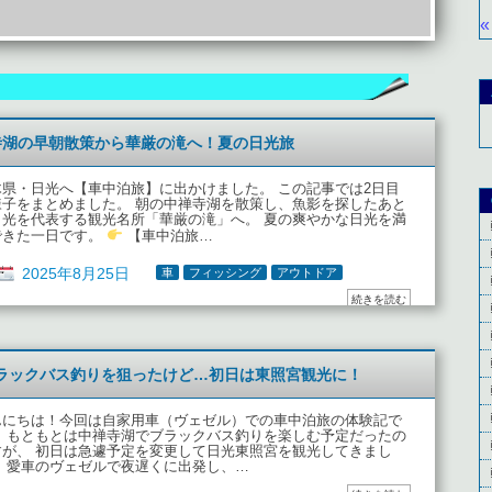
«
寺湖の早朝散策から華厳の滝へ！夏の日光旅
木県・日光へ【車中泊旅】に出かけました。 この記事では2日目
様子をまとめました。 朝の中禅寺湖を散策し、魚影を探したあと
日光を代表する観光名所「華厳の滝」へ。 夏の爽やかな日光を満
できた一日です。
【車中泊旅…
2025年8月25日
車
フィッシング
アウトドア
続きを読む
ラックバス釣りを狙ったけど…初日は東照宮観光に！
んにちは！今回は自家用車（ヴェゼル）での車中泊旅の体験記で
。 もともとは中禅寺湖でブラックバス釣りを楽しむ予定だったの
すが、 初日は急遽予定を変更して日光東照宮を観光してきまし
。 愛車のヴェゼルで夜遅くに出発し、…