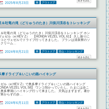
続きを読む
2025年8月23日
車
アウトドア
で清里＆吐竜の滝（どりゅうのたき）川俣川渓谷をトレッキング
里＆吐竜の滝（どりゅうのたき）川俣川渓谷をトレッキング ホン
ヴェゼル（e:HEV Z） 【HONDA VEZEL VOL.61】 久し振りに
ンコとヴェゼルでドライブ行ってきました。 プランは清泉寮のソ
トクリーム…
2024年8月21日
車
アウトドア
登山・トレッキング
続きを読む
で奥多摩ドライブ＆いこいの路ハイキング
ゼル（e:HEV Z）で奥多摩ドライブ＆いこいの路ハイキング
ONDA VEZEL VOL.58】 ワンコ預かっていたし、たまには歩こ
と奥多摩湖にハイキング行って来ました。 天気はまずまず。暑か
ず寒からずの歩…
2024年6月11日
車
アウトドア
登山・トレッキング
続きを読む