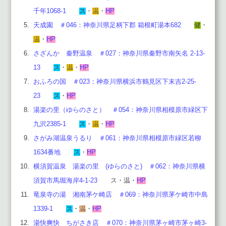
千年1068-1
ス
・
温
・
HP
天成園 ＃046：神奈川県足柄下郡 箱根町湯本682
健
・
温
・
HP
さざんか 秦野温泉 ＃027：神奈川県秦野市南矢名 2-13-
13
ス
・
温
・
HP
おふろの国 ＃023：神奈川県横浜市鶴見区下末吉2-25-
23
ス
・
HP
湯楽の里（ゆらのさと） ＃054：神奈川県相模原市緑区下
九沢2385-1
ス
・
温
・
HP
さがみ湖温泉うるり ＃061：神奈川県相模原市緑区若柳
1634番地
ス
・
HP
横須賀温泉 湯楽の里 (ゆらのさと) ＃062：神奈川県横
須賀市馬堀海岸4-1-23
ス・温・
HP
竜泉寺の湯 湘南茅ケ崎店 ＃069：神奈川県茅ケ崎市中島
1339-1
ス
・
温
・
HP
湯快爽快 ちがさき店 ＃070：
神
奈川県茅ヶ崎市茅ヶ崎3-