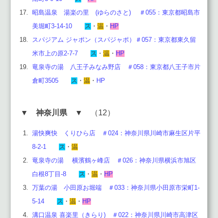
昭島温泉 湯楽の里 (ゆらのさと) ＃055：東京都昭島市
美堀町3-14-10
ス
・
温
・
HP
スパジアム ジャポン（スパジャポ）＃057：東京都東久留
米市上の原2-7-7
ス
・
温
・
HP
竜泉寺の湯 八王子みなみ野店 ＃058：東京都八王子市片
倉町3505
ス
・
温
・
HP
▼
神奈川県
▼ （12）
湯快爽快 くりひら店 ＃024：神奈川県川崎市麻生区片平
8-2-1
ス
・
温
竜泉寺の湯 横濱鶴ヶ峰店 ＃026：神奈川県横浜市旭区
白根8丁目-8
ス
・
温
・
HP
万葉の湯 小田原お堀端 ＃033：神奈川県小田原市栄町1-
5-14
ス
・
温
・
HP
溝口温泉 喜楽里（きらり) ＃022：神奈川県川崎市高津区