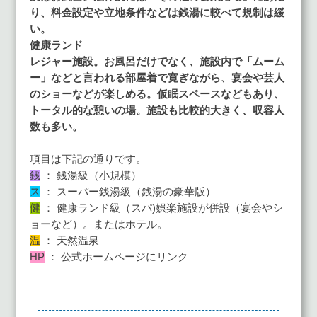
り、料金設定や立地条件などは銭湯に較べて規制は緩
い。
健康ランド
レジャー施設。お風呂だけでなく、施設内で「ムーム
ー」などと言われる部屋着で寛ぎながら、宴会や芸人
のショーなどが楽しめる。仮眠スペースなどもあり、
トータル的な憩いの場。施設も比較的大きく、収容人
数も多い。
項目は下記の通りです。
銭
： 銭湯級（小規模）
ス
： スーパー銭湯級（銭湯の豪華版）
健
： 健康ランド級（スパ)娯楽施設が併設（宴会やシ
ョーなど）。またはホテル。
温
： 天然温泉
HP
： 公式ホームページにリンク