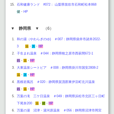
石和健康ランド #072： 山梨県笛吹市石和町松本868
健
・
HP
▼
静岡県
▼ （6）
和の湯（やわらぎのゆ) ＃007：静岡県袋井市諸井2022-
3
温
・
ス
・
HP
子生まれ温泉 ＃044：静岡県牧之原市西萩間672-1
銭
・
温
・
HP
大東温泉シートピア ＃008：静岡県掛川市国安2808-2
温
・
ス
・
HP
黒根岩風呂 ＃020：静岡県賀茂郡東伊豆町北川温泉
銭
・
温
・
HP
万葉の滝 三ケ日温泉 ＃049：静岡県浜松市北区三ヶ日町
下尾奈200
温
・
健
・
HP
万葉の湯
沼津・湯河原温泉 ＃056：静岡県沼津市岡宮