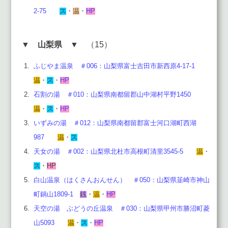
2-75
ス
・
温
・
HP
▼
山梨県
▼ （15）
ふじやま温泉 ＃006：山梨県富士吉田市新西原4-17-1
温
・
ス
・
HP
石割の湯 ＃010：山梨県南都留郡山中湖村平野1450
温
・
ス
・
HP
いずみの湯 ＃012：山梨県南都留郡富士河口湖町西湖
987
温
・
ス
天女の湯 ＃002：山梨県北杜市高根町清里3545-5
温
・
ス
・
HP
白山温泉（はくさんおんせん） ＃050：山梨県韮崎市神山
町鍋山1809-1
銭
・
温
・
HP
天空の湯 ぶどうの丘温泉 ＃030：山梨県甲州市勝沼町菱
山5093
温
・
ス
・
HP