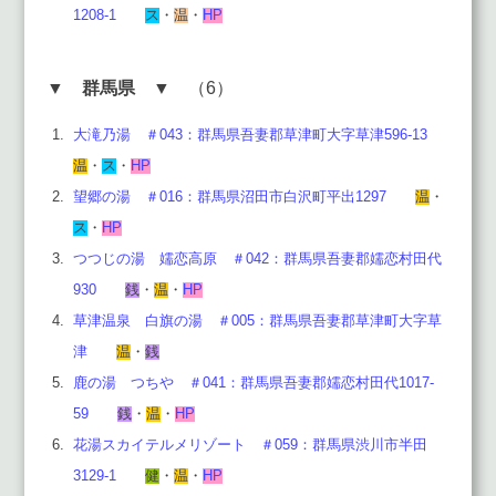
1208-1
ス
・
温
・
HP
▼
群馬県
▼ （6）
大滝乃湯 ＃043：群馬県吾妻郡草津町大字草津596-13
温
・
ス
・
HP
望郷の湯 ＃016：群馬県沼田市白沢町平出1297
温
・
ス
・
HP
つつじの湯 嬬恋高原 ＃042：群馬県吾妻郡嬬恋村田代
930
銭
・
温
・
HP
草津温泉 白旗の湯 ＃005：群馬県吾妻郡草津町大字草
津
温
・
銭
鹿の湯 つちや ＃041：群馬県吾妻郡嬬恋村田代1017-
59
銭
・
温
・
HP
花湯スカイテルメリゾート ＃059：群馬県渋川市半田
3129-1
健
・
温
・
HP