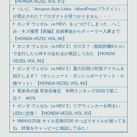
【HONDA VEZEL VOL.97】
ついに「Amazon Auto Links（WordPressプラグイン）」
が廃止された？プロダクトが見つかりません・・・
ホンダ ヴェゼル（e:HEV）をぶつけてしまった…へこ
み・キズ修理【前編】自損事故からディーラー入庫まで
【HONDA VEZEL VOL.96】
ホンダ ヴェゼル（e:HEV Z）ガス欠？（航続距離0ｋｍ）
で走行したら何キロ走れるか検証してみた 【HONDA
VEZEL VOL.95】
ホンダ ヴェゼル（e:HEV Z）夏の日焼け対策アイテムを
紹介します！（サンシェード・ダッシュボードマット・小
物マット） 【HONDA VEZEL VOL.94】
竜泉寺の湯 草加谷塚店 年間ランキング2025で第二
位？ #076
ホンダ ヴェゼル（e:HEV Z）リアウィンカーを明るい
LEDに交換！ 【HONDA VEZEL VOL.93】
NMAX125改 オイル交換2026 やっぱりオイルが減ってる
ね 対策をチャッピーに相談してみた！