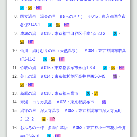
ス
・
温
・
HP
国立温泉 湯楽の里 (ゆらのさと) ＃045：東京都国立市
谷保3143-1
ス
・
温
・
HP
成城の湯 ＃019：東京都世田谷区千歳台3‐20‐2
ス
・
温
・
HP
仙川 湯けむりの里（天然温泉） ＃004：東京都調布若葉
町2-11-2
ス
・
温
・
HP
竹取の湯 ＃015：東京都多摩市永山1-3-4
ス
・
温
・
HP
美しの湯 ＃014：東京都杉並区高井戸西3-3-45
銭
・
温
・
HP
新鷹の湯 ＃018：東京都三鷹市
ス
・
温
寿湯 コミカ風呂 ＃028：東京都調布市
銭
湯守の里 深大寺温泉 ＃052：
東京都調布市深大寺元町
2−12−2
温
・
HP
おふろの王様 多摩百草店 ＃053：東京都小平市花小金井
南町3-9-10
ス
・
HP