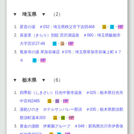
▼
埼玉県
▼ （2）
星音の湯 ＃032：埼玉県秩父市下吉田468
温
・
ス
・
HP
喜楽里（きらり）別邸 宮沢湖温泉 ＃060：埼玉県飯能市
大字宮沢27-49
ス
・
温
・
HP
竜泉寺の湯 草加谷塚店 ＃076：埼玉県草加市谷塚上町４７
６
ス
・
HP
▼
栃木県
▼ （6）
四季彩（しきさい）日光中善寺温泉 ＃025：栃木県日光市
中宮祠2485
温
・
銭
・
HP
湯処ひのき ホテルサンバレー那須 ＃035：栃木県那須郡
那須町湯本203
温
・
健
・
HP
黄金の湯館 伊東園グループ ＃049：群馬県渋川市伊香保