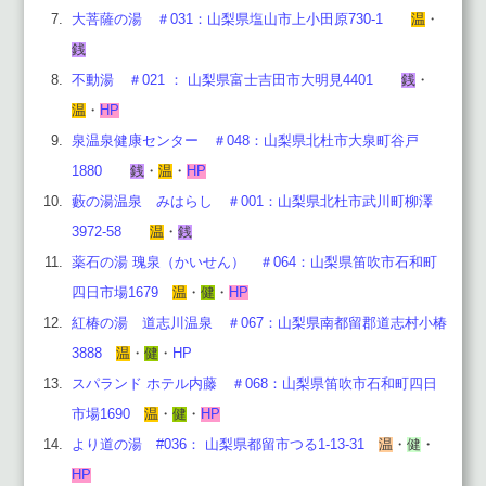
大菩薩の湯 ＃031：山梨県塩山市上小田原730-1
温
・
銭
不動湯 ＃021 ： 山梨県富士吉田市大明見4401
銭
・
温
・
HP
泉温泉健康センター ＃048：山梨県北杜市大泉町谷戸
1880
銭
・
温
・
HP
藪の湯温泉 みはらし ＃001：山梨県北杜市武川町柳澤
3972-58
温
・
銭
薬石の湯 瑰泉（かいせん） ＃064：
山梨県笛吹市石和町
四日市場1679
温
・
健
・
HP
紅椿の湯 道志川温泉 ＃067：山梨県南都留郡道志村小椿
3888
温
・
健
・
HP
スパランド ホテル内藤 ＃068：山梨県笛吹市石和町四日
市場1690
温
・
健
・
HP
より道の湯 #036： 山梨県都留市つる1-13-31
温
・
健
・
HP