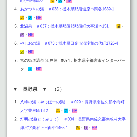
町伊香保550
温
・
ス
・
HP
あかつきの湯 ＃038：
栃木県那須塩原市関谷1689-1
温
・
ス
・
HP
北温泉 ＃037：
栃木県那須郡那須町大字湯本151
温
・
銭
・
HP
やしおの湯 ＃073：栃木県日光市清滝和の代町1726-4
温
・
HP
宮の街道温泉 江戸遊 #074：栃木県宇都宮市インターパー
ク
ス
・
HP
▼
長野県
▼ （2）
八峰の湯（やっほーの湯) ＃029：長野県南佐久郡小海町
大字豊里5918-2
温
・
ス
・
HP
灯明の湯(とうみょう) ＃034：
長野県南佐久郡南牧村大字
海尻字栗谷上日向中1465-1
温
・
銭
・
HP