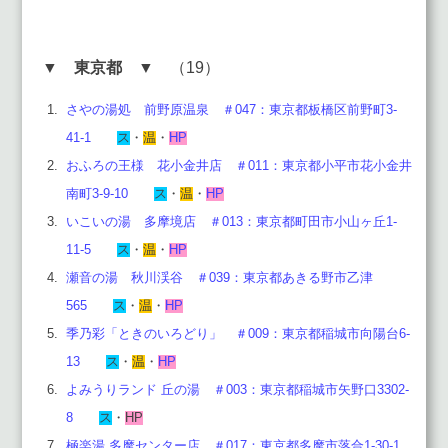
▼
東京都
▼ （19）
さやの湯処 前野原温泉 ＃047：東京都板橋区前野町3-
41-1
ス
・
温
・
HP
おふろの王様 花小金井店 ＃011：東京都小平市花小金井
南町3-9-10
ス
・
温
・
HP
いこいの湯 多摩境店 ＃013：東京都町田市小山ヶ丘1-
11-5
ス
・
温
・
HP
瀬音の湯 秋川渓谷 ＃039：東京都あきる野市乙津
565
ス
・
温
・
HP
季乃彩「ときのいろどり」 ＃009：東京都稲城市向陽台6-
13
ス
・
温
・
HP
よみうりランド 丘の湯 ＃003：東京都稲城市矢野口3302-
8
ス
・
HP
極楽湯 多摩センター店 ＃017：東京都多摩市落合1-30-1