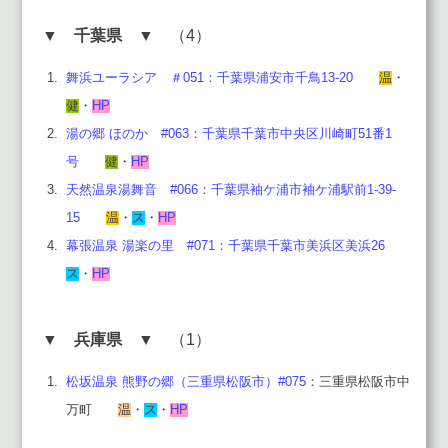
▼
千葉県
▼ （4）
舞浜ユーラシア ＃051：千葉県浦安市千鳥13-20
温
・
健
・
HP
湯の郷 ほのか #063：千葉県千葉市中央区川崎町51番1
号
健
・
HP
天然温泉湯舞音 #066：千葉県袖ケ浦市袖ケ浦駅前1-39-
15
温
・
ス
・
HP
幕張温泉 湯楽の里 #071：千葉県千葉市美浜区美浜26
ス
・
HP
▼
兵庫県
▼ （1）
松坂温泉 熊野の郷（三重県松阪市）#075
：三重県松阪市中
万町
温
・
ス
・
HP