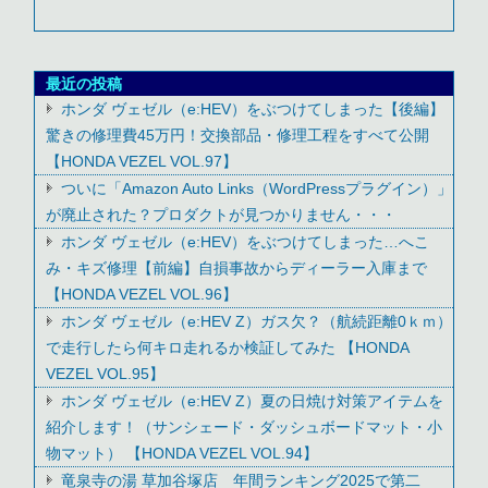
最近の投稿
ホンダ ヴェゼル（e:HEV）をぶつけてしまった【後編】
驚きの修理費45万円！交換部品・修理工程をすべて公開
【HONDA VEZEL VOL.97】
ついに「Amazon Auto Links（WordPressプラグイン）」
が廃止された？プロダクトが見つかりません・・・
ホンダ ヴェゼル（e:HEV）をぶつけてしまった…へこ
み・キズ修理【前編】自損事故からディーラー入庫まで
【HONDA VEZEL VOL.96】
ホンダ ヴェゼル（e:HEV Z）ガス欠？（航続距離0ｋｍ）
で走行したら何キロ走れるか検証してみた 【HONDA
VEZEL VOL.95】
ホンダ ヴェゼル（e:HEV Z）夏の日焼け対策アイテムを
紹介します！（サンシェード・ダッシュボードマット・小
物マット） 【HONDA VEZEL VOL.94】
竜泉寺の湯 草加谷塚店 年間ランキング2025で第二