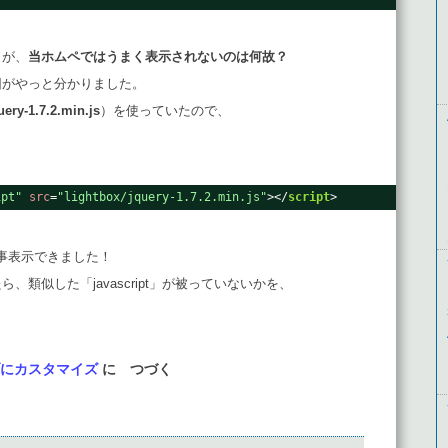
、が、
当ホムペではうまく表示されないのは何故？
因がやっと分かりました。
uery-1.7.2.min.js
）を使っていたので、
ipt"
src
=
"lightbox/jquery-1.7.2.min.js"
></
script
>
）無事表示できました！
類似した「javascript」が被っていないかを、
にカスタマイズ
に つづく