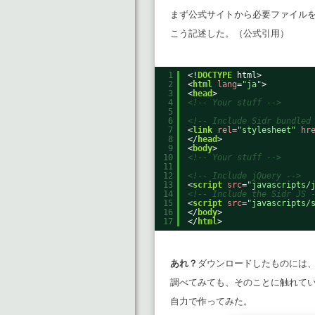
まず公式サイトから必要ファイルをダ
こう記述した。（公式引用）
1
<!
DOCTYPE
html>
2
<
html
lang
=
"ja"
>
3
<
head
>
4
<!-- Your stuff -->
5
6
<!-- Include Sidr bundled
7
<
link
rel
=
"stylesheet"
hr
8
</
head
>
9
<
body
>
10
<!-- Your stuff -->
11
12
<!-- Include jQuery -->
13
<
script
src
=
"javascripts/
14
<!-- Include the Sidr JS 
15
<
script
src
=
"javascripts/
16
</
body
>
17
</
html
>
あれ？
ダウンロードしたものには、
調べてみても、そのことに触れて
自力で作ってみた。