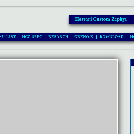
Hattari Custom Zephyr
KU-LIST
HCZ-SPEC
RESARCH
ORENO-K
DOWNLOAD
H