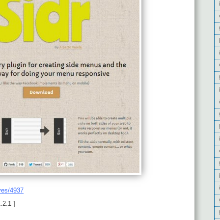
ives/4937
.2.1 ]