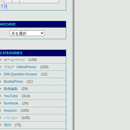
 7月
ARCHIVE
CATEGORIES
ホームページ
(159)
ブログ（WordPress)
(150)
DW Question Answer
(15)
BuddyPress
(11)
動画編集
(29)
YouTube
(314)
facebook
(24)
Amazon
(105)
パソコン
(105)
SEO
(75)