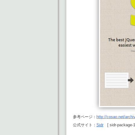
参考ページ：
http://cosao.net/arch
公式サイト：
Sidr
[ sidr-package-1