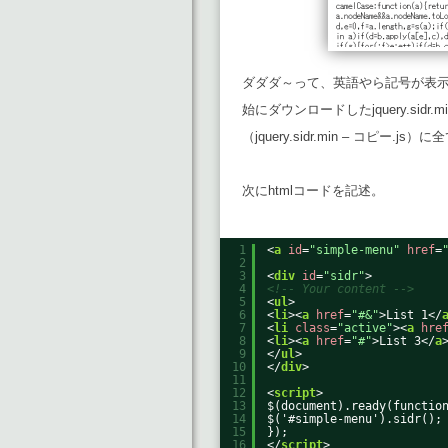
ダダダ～って、英語やら記号が表
始にダウンロードしたjquery.sidr
（jquery.sidr.min – コピー
次にhtmlコードを記述。
1
<
a
id
=
"simple-menu"
href
=
2
3
<
div
id
=
"sidr"
>
4
<!-- Your content -->
5
<
ul
>
6
<
li
><
a
href
=
"#&"
>List 1</
7
<
li
class
=
"active"
><
a
hre
8
<
li
><
a
href
=
"#"
>List 3</
a
9
</
ul
>
10
</
div
>
11
12
<
script
>
13
$(document).ready(functio
14
$('#simple-menu').sidr();
15
});
16
</
script
>