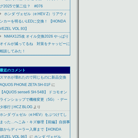
グ2025で第二位？ #076
ホンダ ヴェゼル（e:HEV Z）リアウィ
ンカーを明るいLEDに交換！ 【HONDA
VEZEL VOL.93】
NMAX125改 オイル交換2026 やっぱり
オイルが減ってるね 対策をチャッピーに
相談してみた！
最近のコメント
スマホが壊れたので同じものに新品交換
AQUOS PHONE ZETA SH-01F
に
【AQUOS sense6 SH-54B】 ドコモオン
ラインショップで機種変更（5G）・デー
タ移行 | HCZ BLOG
より
ホンダ ヴェゼル（e:HEV）をぶつけてし
まった…へこみ・キズ修理【前編】自損事
故からディーラー入庫まで【HONDA
VEZEL VOL.96】
に
ホンダ ヴェゼル