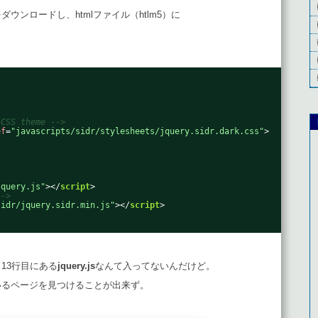
ウンロードし、htmlファイル（htlm5）に
 CSS theme -->
ef
=
"javascripts/sidr/stylesheets/jquery.sidr.dark.css"
>
jquery.js"
></
script
>
-->
sidr/jquery.sidr.min.js"
></
script
>
13行目にある
jquery.js
なんて入ってないんだけど。
いるページを見つけることが出来ず。