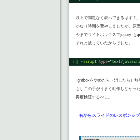
以上で問題なく表示できるはず？
かなり時間を費やしましたが、原
今までライトボックスでjquery（
jq
それと被っていたからでした。
1
<
script
type
=
"text/javascr
lightboxをやめたら（消したら
もしこの手がうまく動作しなかったら、
再度検証するべし。
右からスライドのレスポンシブ