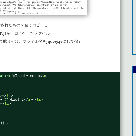
示されたものを全てコピーし、
.min.jsを、コピペしたファイル
.js）に全て貼り付け、ファイル名を
jquery.js
にして保存。
"#sidr"
>Toggle menu</
a
>
a
></
li
>
f
=
"#"
>List 2</
a
></
li
>
></
li
>
n() {