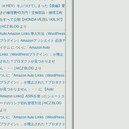
（e:HEV）をぶつけてしまった【後編】驚
きの修理費45万円！交換部品・修理工程
をすべて公開【HONDA VEZEL VOL.97】
| HCZ BLOG
より
Auto Amazon Links 導入方法（WordPress
プラグイン）Amazonアソシエイト 必須ア
イテム
に
ついに「Amazon Auto
Links（WordPressプラグイン）」が廃止
された？プロダクトが見つかりませ
ん・・・ | HCZ BLOG
より
ついに「Amazon Auto Links（WordPress
プラグイン）」が廃止された？プロダクト
が見つかりません・・・
に
【Auto
Amazon Links】ASINを使ったショートコ
ードのリンク切れ管理方法 | HCZ BLOG
より
ついに「Amazon Auto Links（WordPress
プラグイン）」が廃止された？プロダクト