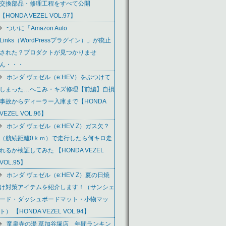
交換部品・修理工程をすべて公開
【HONDA VEZEL VOL.97】
ついに「Amazon Auto
Links（WordPressプラグイン）」が廃止
された？プロダクトが見つかりませ
ん・・・
ホンダ ヴェゼル（e:HEV）をぶつけて
しまった…へこみ・キズ修理【前編】自損
事故からディーラー入庫まで【HONDA
VEZEL VOL.96】
ホンダ ヴェゼル（e:HEV Z）ガス欠？
（航続距離0ｋｍ）で走行したら何キロ走
れるか検証してみた 【HONDA VEZEL
VOL.95】
ホンダ ヴェゼル（e:HEV Z）夏の日焼
け対策アイテムを紹介します！（サンシェ
ード・ダッシュボードマット・小物マッ
ト） 【HONDA VEZEL VOL.94】
竜泉寺の湯 草加谷塚店 年間ランキン