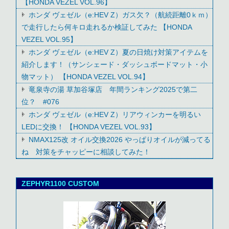
【HONDA VEZEL VOL.96】
ホンダ ヴェゼル（e:HEV Z）ガス欠？（航続距離0ｋｍ）
で走行したら何キロ走れるか検証してみた 【HONDA
VEZEL VOL.95】
ホンダ ヴェゼル（e:HEV Z）夏の日焼け対策アイテムを
紹介します！（サンシェード・ダッシュボードマット・小
物マット） 【HONDA VEZEL VOL.94】
竜泉寺の湯 草加谷塚店 年間ランキング2025で第二
位？ #076
ホンダ ヴェゼル（e:HEV Z）リアウィンカーを明るい
LEDに交換！ 【HONDA VEZEL VOL.93】
NMAX125改 オイル交換2026 やっぱりオイルが減ってる
ね 対策をチャッピーに相談してみた！
ZEPHYR1100 CUSTOM