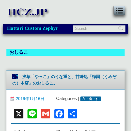
Hattari Custom Zephyr
おしるこ
浅草「やっこ」のうな重と、甘味処「梅園（うめぞ
の）本店」のおしるこ。
2019年1月16日
Categories |
衣・食・住
X
Line
Gmail
Facebook
共
有