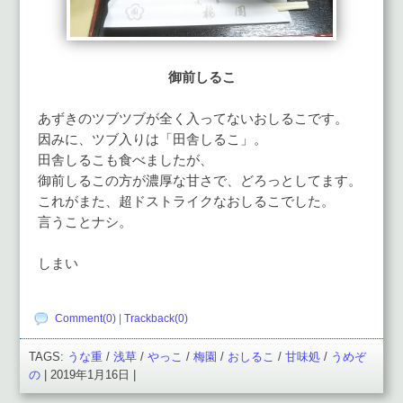
御前しるこ
あずきのツブツブが全く入ってないおしるこです。
因みに、ツブ入りは「田舎しるこ」。
田舎しるこも食べましたが、
御前しるこの方が濃厚な甘さで、どろっとしてます。
これがまた、超ドストライクなおしるこでした。
言うことナシ。
しまい
Comment(0)
|
Trackback(0)
TAGS:
うな重
/
浅草
/
やっこ
/
梅園
/
おしるこ
/
甘味処
/
うめぞ
の
| 2019年1月16日 |