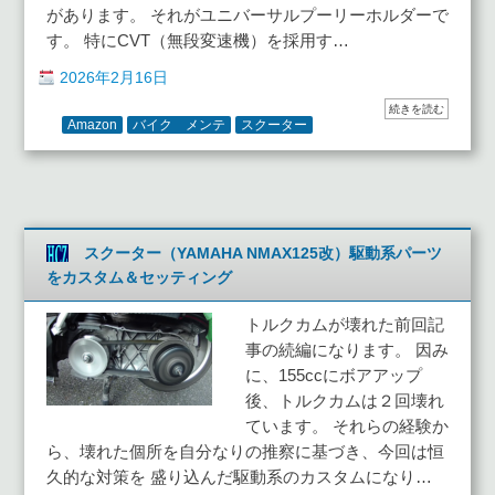
があります。 それがユニバーサルプーリーホルダーで
す。 特にCVT（無段変速機）を採用す…
2026年2月16日
続きを読む
Amazon
バイク メンテ
スクーター
スクーター（YAMAHA NMAX125改）駆動系パーツ
をカスタム＆セッティング
トルクカムが壊れた前回記
事の続編になります。 因み
に、155ccにボアアップ
後、トルクカムは２回壊れ
ています。 それらの経験か
ら、壊れた個所を自分なりの推察に基づき、今回は恒
久的な対策を 盛り込んだ駆動系のカスタムになり…