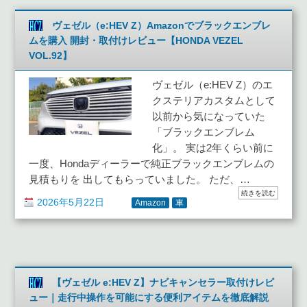
ヴェゼル（e:HEV Z）Amazonでブラックエンブレ
ムを購入 開封・取付けレビュー【HONDA VEZEL
VOL.92】
ヴェゼル（e:HEV Z）のエ
クステリアカスタムとして
以前から気になっていた
「ブラックエンブレム
化」。 実は2年くらい前に
一度、Hondaディーラーで純正ブラックエンブレムの
見積もりを 出してもらっていました。 ただ、…
続きを読む
2026年5月22日
Amazon
車
【ヴェゼル e:HEV Z】ナビキャンセラー取付けレビ
ュー｜走行中操作を可能にする便利アイテムを徹底解説