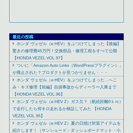
最近の投稿
ホンダ ヴェゼル（e:HEV）をぶつけてしまった【後編】
驚きの修理費45万円！交換部品・修理工程をすべて公開
【HONDA VEZEL VOL.97】
ついに「Amazon Auto Links（WordPressプラグイン）」
が廃止された？プロダクトが見つかりません・・・
ホンダ ヴェゼル（e:HEV）をぶつけてしまった…へこ
み・キズ修理【前編】自損事故からディーラー入庫まで
【HONDA VEZEL VOL.96】
ホンダ ヴェゼル（e:HEV Z）ガス欠？（航続距離0ｋｍ）
で走行したら何キロ走れるか検証してみた 【HONDA
VEZEL VOL.95】
ホンダ ヴェゼル（e:HEV Z）夏の日焼け対策アイテムを
紹介します！（サンシェード・ダッシュボードマット・小