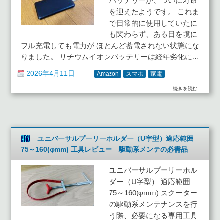
バッテリーが、ついに寿命
を迎えたようです。 これま
で日常的に使用していたに
も関わらず、ある日を境に
フル充電しても電力が ほとんど蓄電されない状態にな
りました。 リチウムイオンバッテリーは経年劣化に…
2026年4月11日
Amazon
スマホ
家電
続きを読む
ユニバーサルプーリーホルダー（U字型）適応範囲
75～160(φmm) 工具レビュー 駆動系メンテの必需品
ユニバーサルプーリーホル
ダー（U字型） 適応範囲
75～160(φmm) スクーター
の駆動系メンテナンスを行
う際、必要になる専用工具