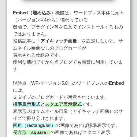
Embed（埋め込み）
機能は、ワードプレス本体に元々
（バージョン4.4から）備わっている
機能で、プラグイン等を任意でインストールするもの
ではありません。
投稿記事に「
アイキャッチ画像
」を設定しないと、サ
ムネイル画像なしのブログカードが
表示される仕組みです。
便利な機能ですから当ブログでも頻繁に利用していま
す。
現時点（WPバージョン5.8）のワードプレスの
Embed
には、
２タイプのブログカードが用意されています。
標準表示形式
と
スクエア表示形式
です。
表示形式はサムネイル画像（アイキャッチ画像）のサ
イズで振り分けされます。
四角（
rectangular
）
の画像であれば標準表示です。
長方形（
square
）
の画像であればスクエア表示。