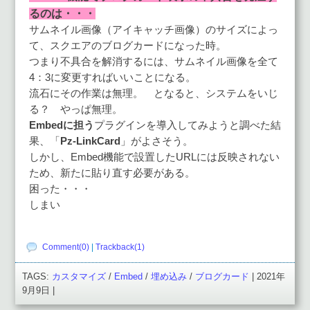
るのは・・・
サムネイル画像（アイキャッチ画像）のサイズによっ
て、スクエアのブログカードになった時。
つまり不具合を解消するには、サムネイル画像を全て
4：3に変更すればいいことになる。
流石にその作業は無理。 となると、システムをいじ
る？ やっぱ無理。
Embedに担う
プラグインを導入してみようと調べた結
果、「
Pz-LinkCard
」がよさそう。
しかし、Embed機能で設置したURLには反映されない
ため、新たに貼り直す必要がある。
困った・・・
しまい
Comment(0)
|
Trackback(1)
TAGS:
カスタマイズ
/
Embed
/
埋め込み
/
ブログカード
| 2021年
9月9日 |