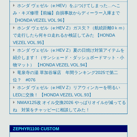
ホンダ ヴェゼル（e:HEV）をぶつけてしまった…へこ
み・キズ修理【前編】自損事故からディーラー入庫まで
【HONDA VEZEL VOL.96】
ホンダ ヴェゼル（e:HEV Z）ガス欠？（航続距離0ｋｍ）
で走行したら何キロ走れるか検証してみた 【HONDA
VEZEL VOL.95】
ホンダ ヴェゼル（e:HEV Z）夏の日焼け対策アイテムを
紹介します！（サンシェード・ダッシュボードマット・小
物マット） 【HONDA VEZEL VOL.94】
竜泉寺の湯 草加谷塚店 年間ランキング2025で第二
位？ #076
ホンダ ヴェゼル（e:HEV Z）リアウィンカーを明るい
LEDに交換！ 【HONDA VEZEL VOL.93】
NMAX125改 オイル交換2026 やっぱりオイルが減ってる
ね 対策をチャッピーに相談してみた！
ZEPHYR1100 CUSTOM