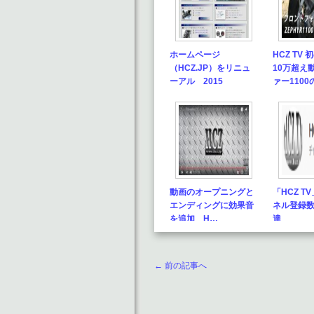
ホームページ
HCZ TV
（HCZ.JP）をリニュ
10万超え
ーアル 2015
ァー1100
動画のオープニングと
「HCZ T
エンディングに効果音
ネル登録数
を追加 H…
達
← 前の記事へ