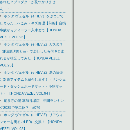
された？プロダクトが見つかりませ
ん・・・
ホンダ ヴェゼル（e:HEV）をぶつけて
しまった…へこみ・キズ修理【前編】自損
事故からディーラー入庫まで【HONDA
VEZEL VOL.96】
ホンダ ヴェゼル（e:HEV Z）ガス欠？
（航続距離0ｋｍ）で走行したら何キロ走
れるか検証してみた 【HONDA VEZEL
VOL.95】
ホンダ ヴェゼル（e:HEV Z）夏の日焼
け対策アイテムを紹介します！（サンシェ
ード・ダッシュボードマット・小物マッ
ト） 【HONDA VEZEL VOL.94】
竜泉寺の湯 草加谷塚店 年間ランキン
グ2025で第二位？ #076
ホンダ ヴェゼル（e:HEV Z）リアウィ
ンカーを明るいLEDに交換！ 【HONDA
VEZEL VOL.93】