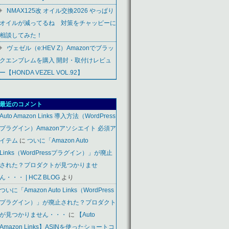
NMAX125改 オイル交換2026 やっぱり
オイルが減ってるね 対策をチャッピーに
相談してみた！
ヴェゼル（e:HEV Z）Amazonでブラッ
クエンブレムを購入 開封・取付けレビュ
ー【HONDA VEZEL VOL.92】
最近のコメント
Auto Amazon Links 導入方法（WordPress
プラグイン）Amazonアソシエイト 必須ア
イテム
に
ついに「Amazon Auto
Links（WordPressプラグイン）」が廃止
された？プロダクトが見つかりませ
ん・・・ | HCZ BLOG
より
ついに「Amazon Auto Links（WordPress
プラグイン）」が廃止された？プロダクト
が見つかりません・・・
に
【Auto
Amazon Links】ASINを使ったショートコ