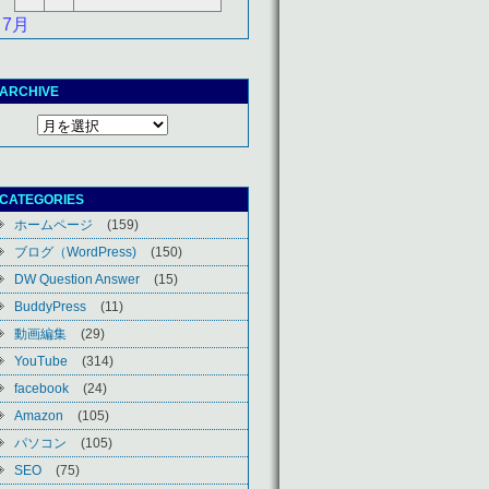
 7月
ARCHIVE
CATEGORIES
ホームページ
(159)
ブログ（WordPress)
(150)
DW Question Answer
(15)
BuddyPress
(11)
動画編集
(29)
YouTube
(314)
facebook
(24)
Amazon
(105)
パソコン
(105)
SEO
(75)