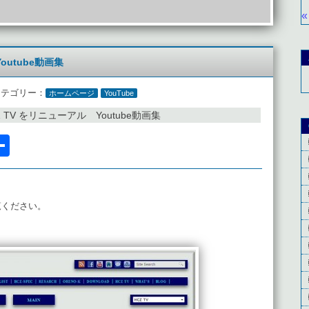
«
outube動画集
カテゴリー：
ホームページ
YouTube
 TV をリニューアル Youtube動画集
l
acebook
共
有
。
覧ください。