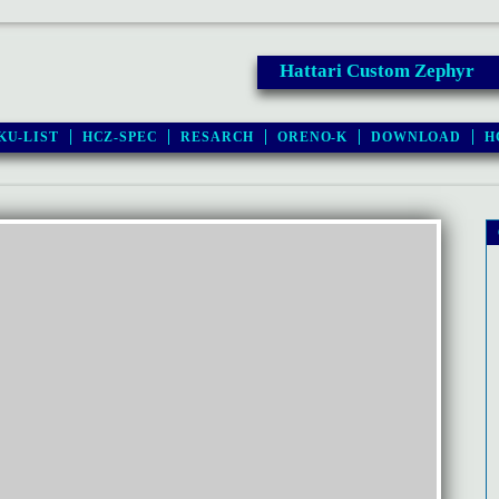
Hattari Custom Zephyr
KU-LIST
HCZ-SPEC
RESARCH
ORENO-K
DOWNLOAD
H