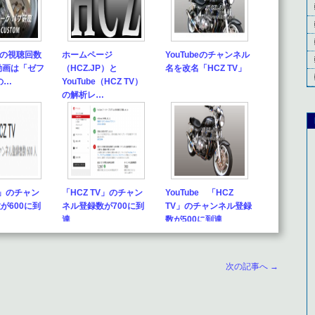
 初の視聴回数
ホームページ
YouTubeのチャンネル
動画は「ゼフ
（HCZ.JP）と
名を改名「HCZ TV」
の…
YouTube（HCZ TV）
の解析レ…
V」のチャン
「HCZ TV」のチャン
YouTube 「HCZ
が600に到
ネル登録数が700に到
TV」のチャンネル登録
達
数が500に到達
次の記事へ →