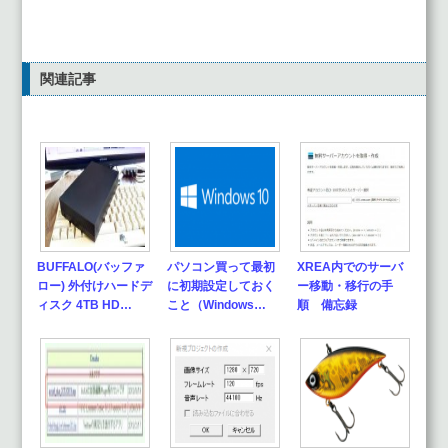
関連記事
BUFFALO(バッファ
パソコン買って最初
XREA内でのサーバ
ロー) 外付けハードデ
に初期設定しておく
ー移動・移行の手
ィスク 4TB HD…
こと（Windows…
順 備忘録