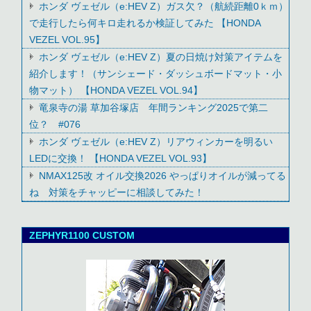
ホンダ ヴェゼル（e:HEV Z）ガス欠？（航続距離0ｋｍ）
で走行したら何キロ走れるか検証してみた 【HONDA
VEZEL VOL.95】
ホンダ ヴェゼル（e:HEV Z）夏の日焼け対策アイテムを
紹介します！（サンシェード・ダッシュボードマット・小
物マット） 【HONDA VEZEL VOL.94】
竜泉寺の湯 草加谷塚店 年間ランキング2025で第二
位？ #076
ホンダ ヴェゼル（e:HEV Z）リアウィンカーを明るい
LEDに交換！ 【HONDA VEZEL VOL.93】
NMAX125改 オイル交換2026 やっぱりオイルが減ってる
ね 対策をチャッピーに相談してみた！
ZEPHYR1100 CUSTOM