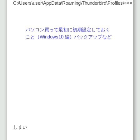
C:\Users\user\AppData\Roaming\Thunderbird\Profiles\×××.defa
パソコン買って最初に初期設定しておく
こと（Windows10 編）バックアップなど
しまい