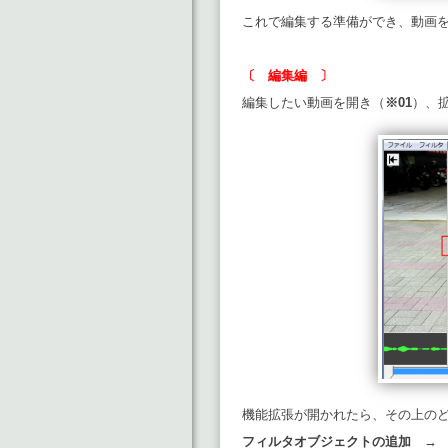
これで編集する準備ができ、動画
〔 編集編 〕
編集したい動画を開き（
※01
）、
機能拡張が開かれたら、その上の
フィルタオブジェクトの追加 →