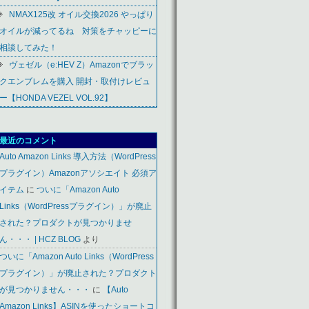
NMAX125改 オイル交換2026 やっぱり
オイルが減ってるね 対策をチャッピーに
相談してみた！
ヴェゼル（e:HEV Z）Amazonでブラッ
クエンブレムを購入 開封・取付けレビュ
ー【HONDA VEZEL VOL.92】
最近のコメント
Auto Amazon Links 導入方法（WordPress
プラグイン）Amazonアソシエイト 必須ア
イテム
に
ついに「Amazon Auto
Links（WordPressプラグイン）」が廃止
された？プロダクトが見つかりませ
ん・・・ | HCZ BLOG
より
ついに「Amazon Auto Links（WordPress
プラグイン）」が廃止された？プロダクト
が見つかりません・・・
に
【Auto
Amazon Links】ASINを使ったショートコ