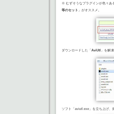
※ むずそうなプラグインが色々あ
等のセット
」がオススメ。
ダウンロードした「
AviUtl
」を解凍
ソフト「aviutl.exe」を立ち上