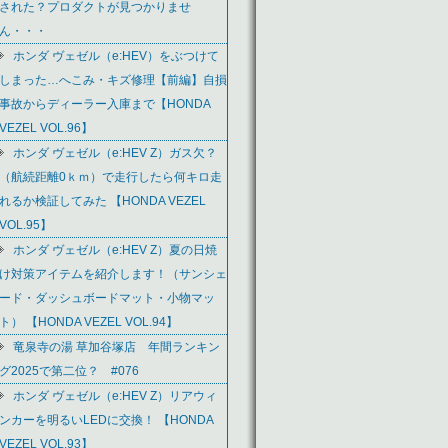
された？プロダクトが見つかりませ
ん・・・
ホンダ ヴェゼル（e:HEV）をぶつけて
しまった…へこみ・キズ修理【前編】自損
事故からディーラー入庫まで【HONDA
VEZEL VOL.96】
ホンダ ヴェゼル（e:HEV Z）ガス欠？
（航続距離0ｋｍ）で走行したら何キロ走
れるか検証してみた 【HONDA VEZEL
VOL.95】
ホンダ ヴェゼル（e:HEV Z）夏の日焼
け対策アイテムを紹介します！（サンシェ
ード・ダッシュボードマット・小物マッ
ト） 【HONDA VEZEL VOL.94】
竜泉寺の湯 草加谷塚店 年間ランキン
グ2025で第二位？ #076
ホンダ ヴェゼル（e:HEV Z）リアウィ
ンカーを明るいLEDに交換！ 【HONDA
VEZEL VOL.93】