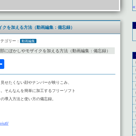
«
イクを加える方法（動画編集：備忘録）
カテゴリー：
動画編集
部にぼかしやモザイクを加える方法（動画編集：備忘録）
l
acebook
共
有
、見せたくない顔やナンバーが映りこみ、
る。そんなんを簡単に加工するフリーソフト
その導入方法と使い方の備忘録。
viutl/