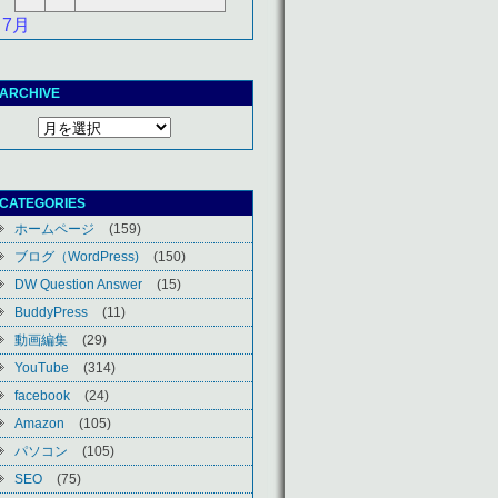
 7月
ARCHIVE
CATEGORIES
ホームページ
(159)
ブログ（WordPress)
(150)
DW Question Answer
(15)
BuddyPress
(11)
動画編集
(29)
YouTube
(314)
facebook
(24)
Amazon
(105)
パソコン
(105)
SEO
(75)