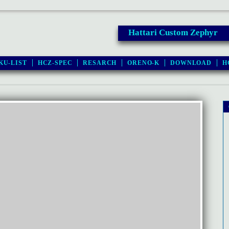
Hattari Custom Zephyr
KU-LIST
HCZ-SPEC
RESARCH
ORENO-K
DOWNLOAD
H