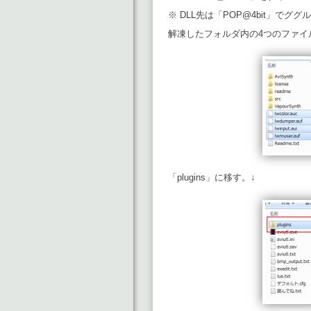
※ DLL先は「
POP@4bit」でググ
解凍したフォルダ内の4つのファイ
「plugins」に移す。↓