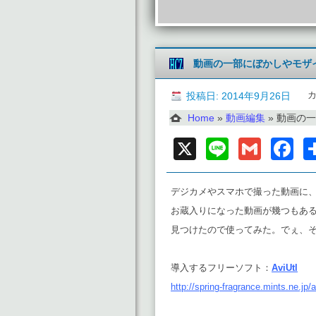
動画の一部にぼかしやモザ
投稿日: 2014年9月26日
Home
»
動画編集
»
動画の一
X
Line
Gmai
F
デジカメやスマホで撮った動画に
お蔵入りになった動画が幾つもあ
見つけたので使ってみた。でぇ、
導入するフリーソフト：
AviUtl
http://spring-fragrance.mints.ne.jp/a