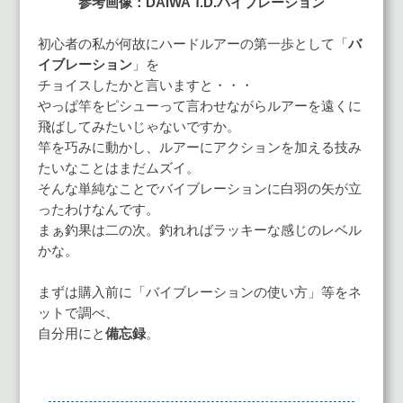
参考画像：DAIWA T.D.バイブレーション
初心者の私が何故にハードルアーの第一歩として「
バ
イブレーション
」を
チョイスしたかと言いますと・・・
やっぱ竿をピシューって言わせながらルアーを遠くに
飛ばしてみたいじゃないですか。
竿を巧みに動かし、ルアーにアクションを加える技み
たいなことはまだムズイ。
そんな単純なことでバイブレーションに白羽の矢が立
ったわけなんです。
まぁ釣果は二の次。釣れればラッキーな感じのレベル
かな。
まずは購入前に「バイブレーションの使い方」等をネ
ットで調べ、
自分用にと
備忘録
。