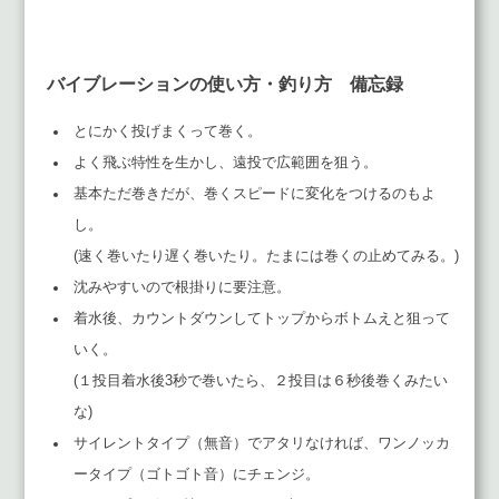
バイブレーションの使い方・釣り方 備忘録
とにかく投げまくって巻く。
よく飛ぶ特性を生かし、遠投で広範囲を狙う。
基本ただ巻きだが、巻くスピードに変化をつけるのもよ
し。
(速く巻いたり遅く巻いたり。たまには巻くの止めてみる。)
沈みやすいので根掛りに要注意。
着水後、カウントダウンしてトップからボトムえと狙って
いく。
(１投目着水後3秒で巻いたら、２投目は６秒後巻くみたい
な)
サイレントタイプ（無音）でアタリなければ、ワンノッカ
ータイプ（ゴトゴト音）にチェンジ。