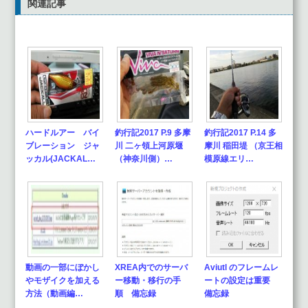
関連記事
ハードルアー バイ
釣行記2017 P.9 多摩
釣行記2017 P.14 多
ブレーション ジャ
川 二ヶ領上河原堰
摩川 稲田堤 （京王相
ッカル(JACKAL…
（神奈川側）…
模原線エリ…
動画の一部にぼかし
XREA内でのサーバ
Aviutl のフレームレ
やモザイクを加える
ー移動・移行の手
ートの設定は重要
方法（動画編…
順 備忘録
備忘録