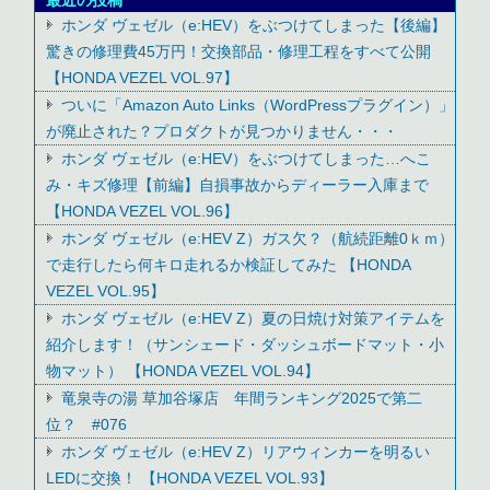
最近の投稿
ホンダ ヴェゼル（e:HEV）をぶつけてしまった【後編】
驚きの修理費45万円！交換部品・修理工程をすべて公開
【HONDA VEZEL VOL.97】
ついに「Amazon Auto Links（WordPressプラグイン）」
が廃止された？プロダクトが見つかりません・・・
ホンダ ヴェゼル（e:HEV）をぶつけてしまった…へこ
み・キズ修理【前編】自損事故からディーラー入庫まで
【HONDA VEZEL VOL.96】
ホンダ ヴェゼル（e:HEV Z）ガス欠？（航続距離0ｋｍ）
で走行したら何キロ走れるか検証してみた 【HONDA
VEZEL VOL.95】
ホンダ ヴェゼル（e:HEV Z）夏の日焼け対策アイテムを
紹介します！（サンシェード・ダッシュボードマット・小
物マット） 【HONDA VEZEL VOL.94】
竜泉寺の湯 草加谷塚店 年間ランキング2025で第二
位？ #076
ホンダ ヴェゼル（e:HEV Z）リアウィンカーを明るい
LEDに交換！ 【HONDA VEZEL VOL.93】