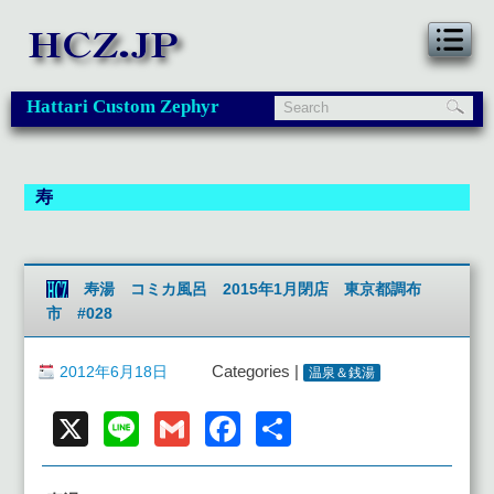
Hattari Custom Zephyr
寿
寿湯 コミカ風呂 2015年1月閉店 東京都調布
市 #028
2012年6月18日
Categories |
温泉＆銭湯
X
Line
Gmail
Facebook
共
有