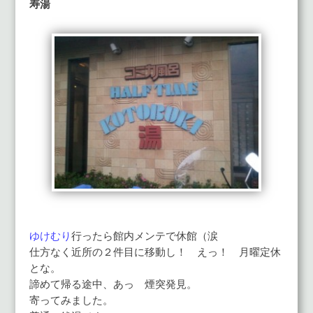
寿湯
ゆけむり
行ったら館内メンテで休館（涙
仕方なく近所の２件目に移動し！ えっ！ 月曜定休
とな。
諦めて帰る途中、あっ 煙突発見。
寄ってみました。