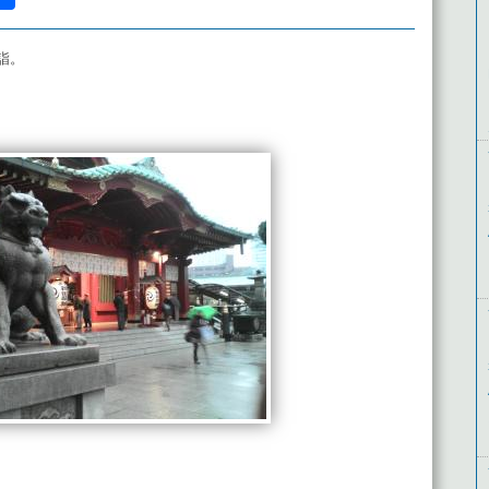
有
詣。
。