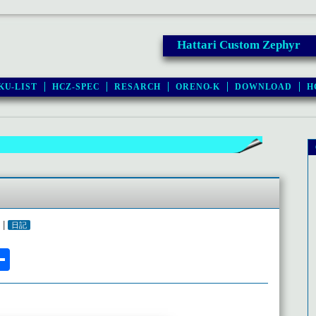
Hattari Custom Zephyr
KU-LIST
HCZ-SPEC
RESARCH
ORENO-K
DOWNLOAD
H
 |
日記
l
acebook
共
有