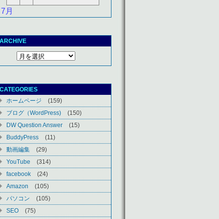
 7月
ARCHIVE
CATEGORIES
ホームページ
(159)
ブログ（WordPress)
(150)
DW Question Answer
(15)
BuddyPress
(11)
動画編集
(29)
YouTube
(314)
facebook
(24)
Amazon
(105)
パソコン
(105)
SEO
(75)