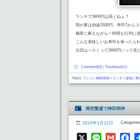
ランチで3900円は高くねぇ？
我が家は勿論2500円。寿司7かん
極寒に耐えながら一時間も行列に
こんな美味しいお寿司を食べたら
次回はへそくって3900円いって見
Comment(0)
|
Trackback(1)
TAGS:
ワンコ
/
神田明神
/
ランチ
/
築地
/
商
商売繁盛で神田明神
Categories
2010年1月12日
X
Line
Gmai
F