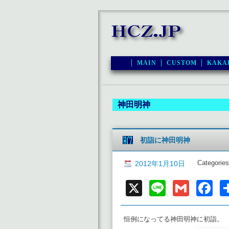
MAIN
CUSTOM
KAKA
神田明神
初詣に神田明神
Categories
2012年1月10日
X
Line
Gmai
F
恒例になってる神田明神に初詣。