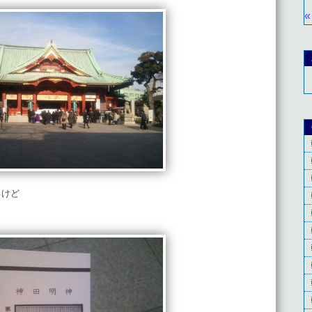
«
るけど