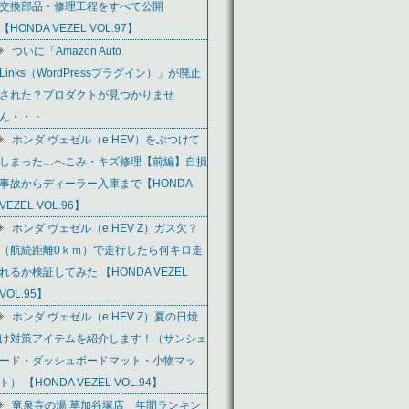
交換部品・修理工程をすべて公開
【HONDA VEZEL VOL.97】
ついに「Amazon Auto
Links（WordPressプラグイン）」が廃止
された？プロダクトが見つかりませ
ん・・・
ホンダ ヴェゼル（e:HEV）をぶつけて
しまった…へこみ・キズ修理【前編】自損
事故からディーラー入庫まで【HONDA
VEZEL VOL.96】
ホンダ ヴェゼル（e:HEV Z）ガス欠？
（航続距離0ｋｍ）で走行したら何キロ走
れるか検証してみた 【HONDA VEZEL
VOL.95】
ホンダ ヴェゼル（e:HEV Z）夏の日焼
け対策アイテムを紹介します！（サンシェ
ード・ダッシュボードマット・小物マッ
ト） 【HONDA VEZEL VOL.94】
竜泉寺の湯 草加谷塚店 年間ランキン