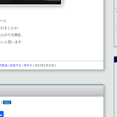
コース
並びましたが、
れたので大満足。
たいと思います。
売繁盛
/
銭形平次
/
寿司大
| 2011年1月11日 |
 |
日記
l
acebook
共