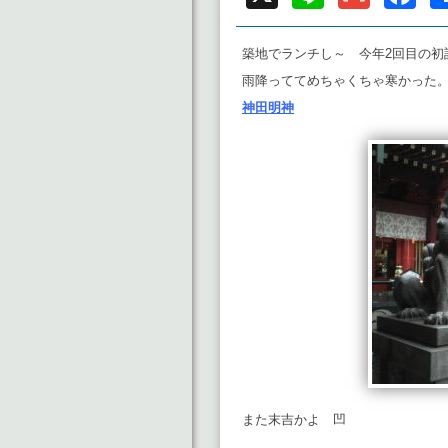
築地でランチし～ 今年2回目の初
雨降っててめちゃくちゃ寒かった
神田明神
また末吉かよ 凹