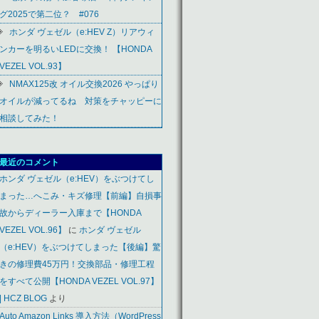
グ2025で第二位？ #076
ホンダ ヴェゼル（e:HEV Z）リアウィ
ンカーを明るいLEDに交換！ 【HONDA
VEZEL VOL.93】
NMAX125改 オイル交換2026 やっぱり
オイルが減ってるね 対策をチャッピーに
相談してみた！
最近のコメント
ホンダ ヴェゼル（e:HEV）をぶつけてし
まった…へこみ・キズ修理【前編】自損事
故からディーラー入庫まで【HONDA
VEZEL VOL.96】
に
ホンダ ヴェゼル
（e:HEV）をぶつけてしまった【後編】驚
きの修理費45万円！交換部品・修理工程
をすべて公開【HONDA VEZEL VOL.97】
| HCZ BLOG
より
Auto Amazon Links 導入方法（WordPress