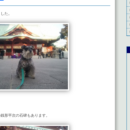
有
ました。
い銭形平次の石碑もあります。