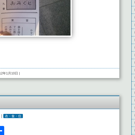
012年1月10日 |
 |
衣・食・住
l
acebook
共