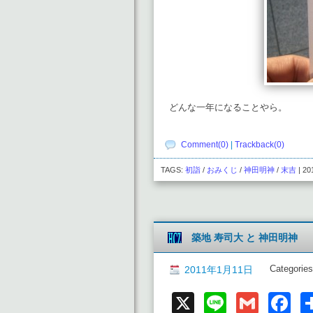
どんな一年になることやら。
Comment(0)
|
Trackback(0)
TAGS:
初詣
/
おみくじ
/
神田明神
/
末吉
| 2
築地 寿司大 と 神田明神
Categories
2011年1月11日
X
Line
Gmai
F