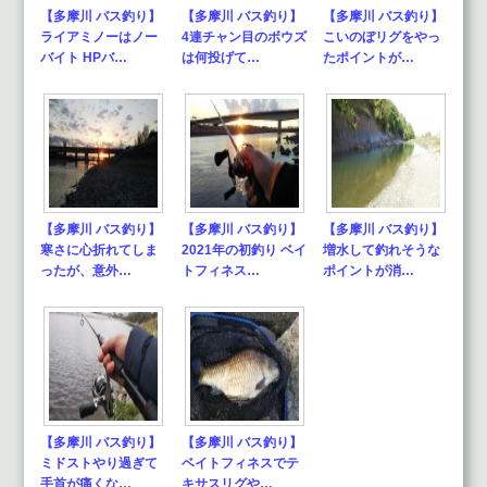
【多摩川 バス釣り】
【多摩川 バス釣り】
【多摩川 バス釣り】
ライアミノーはノー
4連チャン目のボウズ
こいのぼリグをやっ
バイト HPバ…
は何投げて…
たポイントが…
【多摩川 バス釣り】
【多摩川 バス釣り】
【多摩川 バス釣り】
寒さに心折れてしま
2021年の初釣り ベイ
増水して釣れそうな
ったが、意外…
トフィネス…
ポイントが消…
【多摩川 バス釣り】
【多摩川 バス釣り】
ミドストやり過ぎて
ベイトフィネスでテ
手首が痛くな…
キサスリグや…