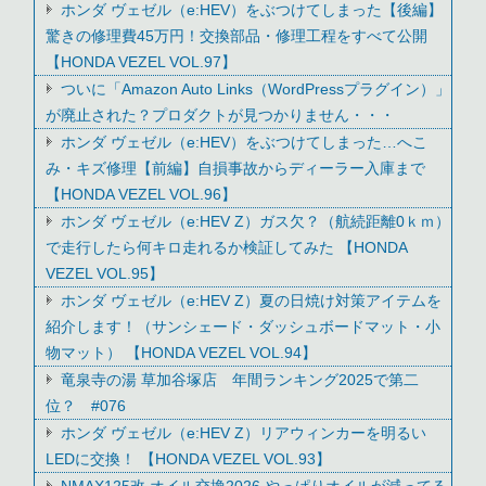
ホンダ ヴェゼル（e:HEV）をぶつけてしまった【後編】
驚きの修理費45万円！交換部品・修理工程をすべて公開
【HONDA VEZEL VOL.97】
ついに「Amazon Auto Links（WordPressプラグイン）」
が廃止された？プロダクトが見つかりません・・・
ホンダ ヴェゼル（e:HEV）をぶつけてしまった…へこ
み・キズ修理【前編】自損事故からディーラー入庫まで
【HONDA VEZEL VOL.96】
ホンダ ヴェゼル（e:HEV Z）ガス欠？（航続距離0ｋｍ）
で走行したら何キロ走れるか検証してみた 【HONDA
VEZEL VOL.95】
ホンダ ヴェゼル（e:HEV Z）夏の日焼け対策アイテムを
紹介します！（サンシェード・ダッシュボードマット・小
物マット） 【HONDA VEZEL VOL.94】
竜泉寺の湯 草加谷塚店 年間ランキング2025で第二
位？ #076
ホンダ ヴェゼル（e:HEV Z）リアウィンカーを明るい
LEDに交換！ 【HONDA VEZEL VOL.93】