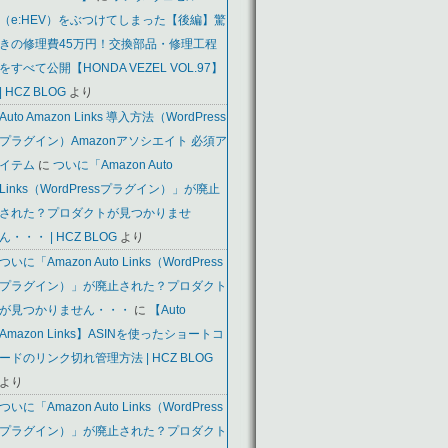
（e:HEV）をぶつけてしまった【後編】驚
きの修理費45万円！交換部品・修理工程
をすべて公開【HONDA VEZEL VOL.97】
| HCZ BLOG
より
Auto Amazon Links 導入方法（WordPress
プラグイン）Amazonアソシエイト 必須ア
イテム
に
ついに「Amazon Auto
Links（WordPressプラグイン）」が廃止
された？プロダクトが見つかりませ
ん・・・ | HCZ BLOG
より
ついに「Amazon Auto Links（WordPress
プラグイン）」が廃止された？プロダクト
が見つかりません・・・
に
【Auto
Amazon Links】ASINを使ったショートコ
ードのリンク切れ管理方法 | HCZ BLOG
より
ついに「Amazon Auto Links（WordPress
プラグイン）」が廃止された？プロダクト