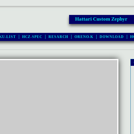
Hattari Custom Zephyr
KU-LIST
HCZ-SPEC
RESARCH
ORENO-K
DOWNLOAD
H