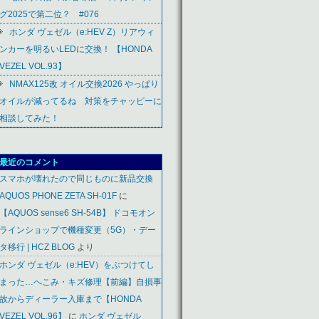
グ2025で第二位？ #076
ホンダ ヴェゼル（e:HEV Z）リアウィ
ンカーを明るいLEDに交換！ 【HONDA
VEZEL VOL.93】
NMAX125改 オイル交換2026 やっぱり
オイルが減ってるね 対策をチャッピーに
相談してみた！
最近のコメント
スマホが壊れたので同じものに新品交換
AQUOS PHONE ZETA SH-01F
に
【AQUOS sense6 SH-54B】 ドコモオン
ラインショップで機種変更（5G）・デー
タ移行 | HCZ BLOG
より
ホンダ ヴェゼル（e:HEV）をぶつけてし
まった…へこみ・キズ修理【前編】自損事
故からディーラー入庫まで【HONDA
VEZEL VOL.96】
に
ホンダ ヴェゼル