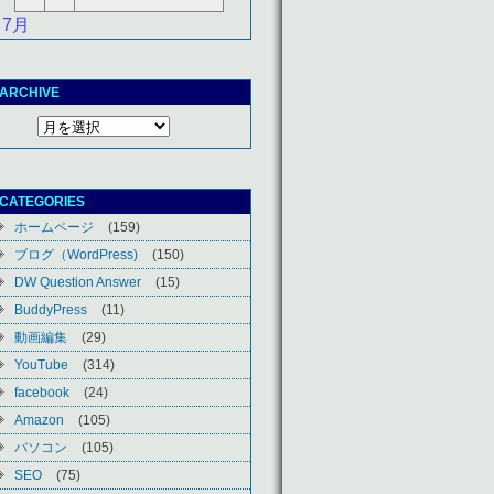
 7月
ARCHIVE
CATEGORIES
ホームページ
(159)
ブログ（WordPress)
(150)
DW Question Answer
(15)
BuddyPress
(11)
動画編集
(29)
YouTube
(314)
facebook
(24)
Amazon
(105)
パソコン
(105)
SEO
(75)