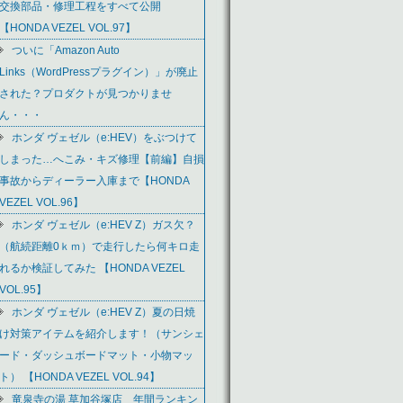
交換部品・修理工程をすべて公開
【HONDA VEZEL VOL.97】
ついに「Amazon Auto
Links（WordPressプラグイン）」が廃止
された？プロダクトが見つかりませ
ん・・・
ホンダ ヴェゼル（e:HEV）をぶつけて
しまった…へこみ・キズ修理【前編】自損
事故からディーラー入庫まで【HONDA
VEZEL VOL.96】
ホンダ ヴェゼル（e:HEV Z）ガス欠？
（航続距離0ｋｍ）で走行したら何キロ走
れるか検証してみた 【HONDA VEZEL
VOL.95】
ホンダ ヴェゼル（e:HEV Z）夏の日焼
け対策アイテムを紹介します！（サンシェ
ード・ダッシュボードマット・小物マッ
ト） 【HONDA VEZEL VOL.94】
竜泉寺の湯 草加谷塚店 年間ランキン