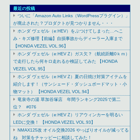
最近の投稿
ついに「Amazon Auto Links（WordPressプラグイン）」
が廃止された？プロダクトが見つかりません・・・
ホンダ ヴェゼル（e:HEV）をぶつけてしまった…へこ
み・キズ修理【前編】自損事故からディーラー入庫まで
【HONDA VEZEL VOL.96】
ホンダ ヴェゼル（e:HEV Z）ガス欠？（航続距離0ｋｍ）
で走行したら何キロ走れるか検証してみた 【HONDA
VEZEL VOL.95】
ホンダ ヴェゼル（e:HEV Z）夏の日焼け対策アイテムを
紹介します！（サンシェード・ダッシュボードマット・小
物マット） 【HONDA VEZEL VOL.94】
竜泉寺の湯 草加谷塚店 年間ランキング2025で第二
位？ #076
ホンダ ヴェゼル（e:HEV Z）リアウィンカーを明るい
LEDに交換！ 【HONDA VEZEL VOL.93】
NMAX125改 オイル交換2026 やっぱりオイルが減ってる
ね 対策をチャッピーに相談してみた！