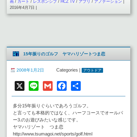
画
/
カート
/
レスポンシブ
/
HCZ TV
/
アプリ
/
アノテーション
|
2016年4月7日 |
15年振りのゴルフ ヤマハリゾートつま恋
2008年1月2日
Categories |
アウトドア
X
Line
Gmail
Facebook
共
有
多分15年振りぐらいであろうゴルフ。
と言っても本格的ではなく、ハーフコースでオールパ
ー3.のお遊びみたいな感じです。
ヤマハリゾート つま恋
http://www.tsumagoi.net/sports/golf.html