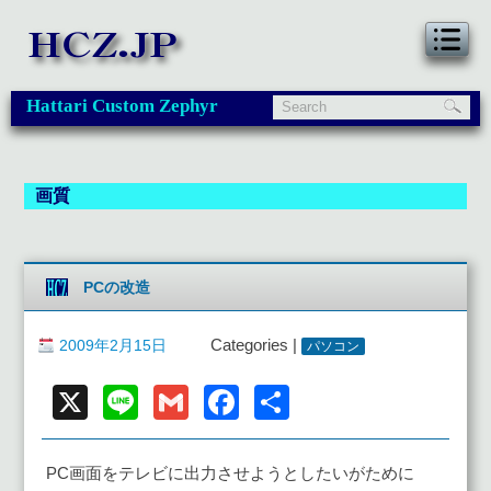
Hattari Custom Zephyr
画質
PCの改造
2009年2月15日
Categories |
パソコン
X
Line
Gmail
Facebook
共
有
PC画面をテレビに出力させようとしたいがために