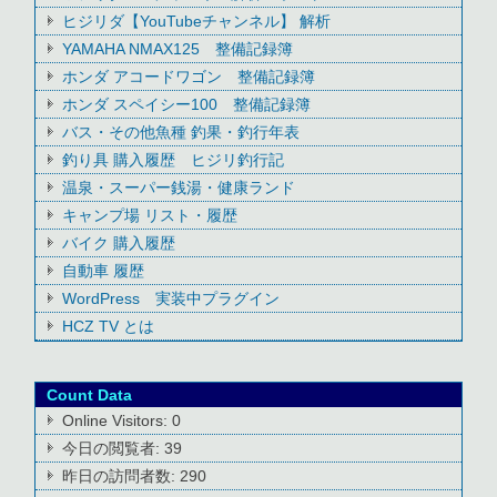
ヒジリダ【YouTubeチャンネル】 解析
YAMAHA NMAX125 整備記録簿
ホンダ アコードワゴン 整備記録簿
ホンダ スペイシー100 整備記録簿
バス・その他魚種 釣果・釣行年表
釣り具 購入履歴 ヒジリ釣行記
温泉・スーパー銭湯・健康ランド
キャンプ場 リスト・履歴
バイク 購入履歴
自動車 履歴
WordPress 実装中プラグイン
HCZ TV とは
Count Data
Online Visitors:
0
今日の閲覧者:
39
昨日の訪問者数:
290