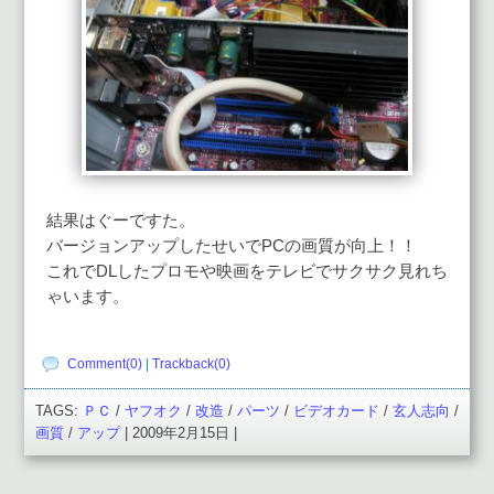
結果はぐーですた。
バージョンアップしたせいでPCの画質が向上！！
これでDLしたプロモや映画をテレビでサクサク見れち
ゃいます。
Comment(0)
|
Trackback(0)
TAGS:
ＰＣ
/
ヤフオク
/
改造
/
パーツ
/
ビデオカード
/
玄人志向
/
画質
/
アップ
| 2009年2月15日 |