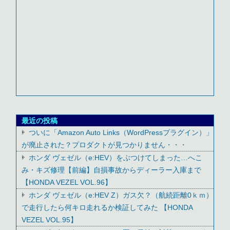
最近の投稿
ついに「Amazon Auto Links（WordPressプラグイン）」
が廃止された？プロダクトが見つかりません・・・
ホンダ ヴェゼル（e:HEV）をぶつけてしまった…へこ
み・キズ修理【前編】自損事故からディーラー入庫まで
【HONDA VEZEL VOL.96】
ホンダ ヴェゼル（e:HEV Z）ガス欠？（航続距離0ｋｍ）
で走行したら何キロ走れるか検証してみた 【HONDA
VEZEL VOL.95】