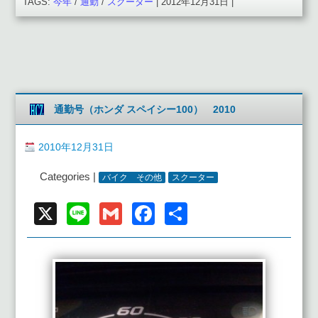
TAGS:
今年
/
通勤
/
スクーター
| 2012年12月31日 |
通勤号（ホンダ スペイシー100） 2010
2010年12月31日
Categories |
バイク その他
スクーター
X
Line
Gmail
Facebook
共
有