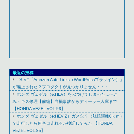
最近の投稿
ついに「Amazon Auto Links（WordPressプラグイン）」
が廃止された？プロダクトが見つかりません・・・
ホンダ ヴェゼル（e:HEV）をぶつけてしまった…へこ
み・キズ修理【前編】自損事故からディーラー入庫まで
【HONDA VEZEL VOL.96】
ホンダ ヴェゼル（e:HEV Z）ガス欠？（航続距離0ｋｍ）
で走行したら何キロ走れるか検証してみた 【HONDA
VEZEL VOL.95】