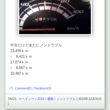
中古だけど未だにノントラブル
23,495ｋｍ
↑ 6,421ｋｍ
17,074ｋｍ
↑ 6,587ｋｍ
10,487ｋｍ
Comment(0)
|
Trackback(3)
TAGS:
スペイシー
/
2010
/
通勤
/
ノントラブル
| 2010年12月31日
|