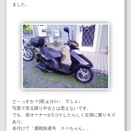
ました。
ど～っすか？(萌´д`)ﾓｴｪ↑ でしょ♪
写真で見る限り中古とは思えないです。
でも、前オーナーが1コケしたらしく左側に擦りキズ
あり。
名付けて「通勤快適号 スペちゃん」。