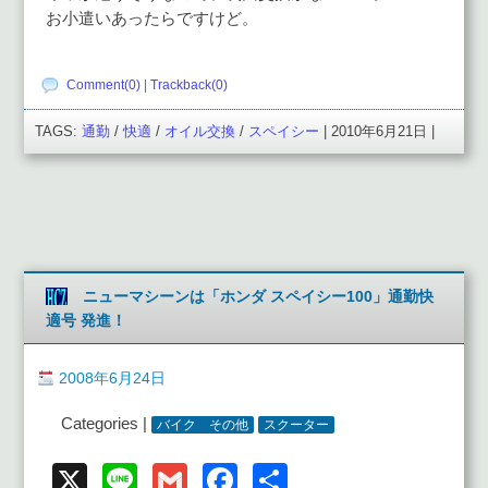
お小遣いあったらですけど。
Comment(0)
|
Trackback(0)
TAGS:
通勤
/
快適
/
オイル交換
/
スペイシー
| 2010年6月21日 |
ニューマシーンは「ホンダ スペイシー100」通勤快
適号 発進！
2008年6月24日
Categories |
バイク その他
スクーター
X
Line
Gmail
Facebook
共