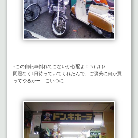
↑この自転車倒れてこないか心配よ！ヽ(`Д´)ﾉ
問題なく1日待っていてくれたんで、ご褒美に何か買
ってやるかー こいつに