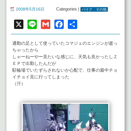
2008年5月16日
Categories |
バイク その他
X
Line
Gmail
Facebook
共
有
通勤の足として使っていたコマジェのエンジンが逝っ
ちゃったから
しゃーねーやー見たいな感じに、天気も良かったしＺ
ＥＰで出勤したんだが
駐輪場でいたずらされないか心配で、仕事の最中チョ
イチョイ見に行ってしまった
（汗）