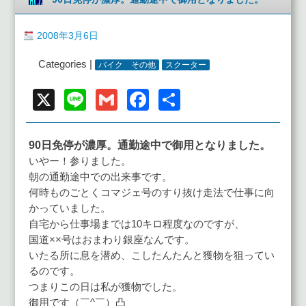
2008年3月6日
Categories |
バイク その他
スクーター
X
Line
Gmail
Facebook
共
有
90日免停が濃厚。通勤途中で御用となりました。
いやー！参りました。
朝の通勤途中での出来事です。
何時ものごとくコマジェ号のすり抜け走法で仕事に向
かっていました。
自宅から仕事場までは10キロ程度なのですが、
国道××号はおまわり銀座なんです。
いたる所に息を潜め、こしたんたんと獲物を狙ってい
るのです。
つまりこの日は私が獲物でした。
御用です（￣^￣）凸