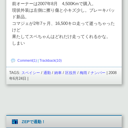
前オーナーは2007年8月 4,500Kmで購入。
現状外装は左側に擦り傷と小キズ少し。ブレーキパッ
ド新品。
コマジェが2年7ヶ月、16,500キロ走って逝っちゃった
けど
果たしてスペちゃんはどれだけ走ってくれるかな。
しまい
Comment(1)
|
Trackback(10)
TAGS:
スペイシー
/
通勤
/
納車
/
区役所
/
梅雨
/
ナンバー
| 2008
年6月24日 |
ZEPで通勤！