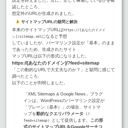
設定を終えました。次に、正しく稼働しているかを確
認したところ、
想定外のURLが生成されました。
サイトマップURLの疑問と解決
本来のサイトマップURLは
https://[あなたのドメイ
になると予想
ン]/sitemap.xml
していましたが、パーマリンク設定が「基本」のまま
であったため、生成されたサイト
マップURLは以下の形式になりました。
https://[あなたのドメイン]/?feed=sitemap
「この動的なURLで大丈夫なのか？」と疑問に感じて
調べたところ、
以下のことが判明しました。
「XML Sitemaps & Google News」プラグ
インは、WordPressのパーマリンク設定が
「プレーン（基本）」の場合、サイトマ
ップを
動的なクエリパラメータ
（
?
）として提供します。
この形
feed=sitemap
式のサイトマップURLをGoogleサーチコ