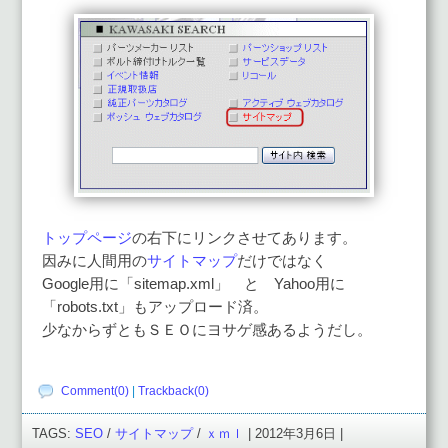
トップページ
の右下にリンクさせてあります。
因みに人間用の
サイトマップ
だけではなく
Google用に「sitemap.xml」 と Yahoo用に
「robots.txt」もアップロード済。
少なからずともＳＥＯにヨサゲ感あるようだし。
Comment(0)
|
Trackback(0)
TAGS:
SEO
/
サイトマップ
/
ｘｍｌ
| 2012年3月6日 |