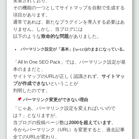
実装されており、
その機能の一つとしてサイトマップを自動で生成する
項目があります。
通常であれば、新たなプラグインを導入する必要はあ
りません。しかし、当ブログには
以下のような
致命的な問題
がありました。
パーマリンク設定が「基本」(
)のままになっている。
?p=123
「All In One SEO Pack」では、パーマリンク設定が基
本のままだと、
サイトマップのURLが正しく認識されず、
サイトマッ
プが作成できない
ということが
判明したのです。
パーマリンク変更ができない理由
「じゃあ、パーマリンク設定を変えればいいので
は？」となりますが、
当ブログの投稿ページ数は
2000を超えています
。
今からパーマリンク（URL）を変更すると、過去記事
全てのURLが変わり、