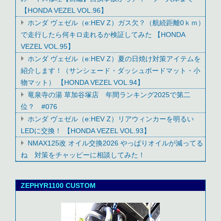
【HONDA VEZEL VOL.96】
ホンダ ヴェゼル（e:HEV Z）ガス欠？（航続距離0ｋｍ）
で走行したら何キロ走れるか検証してみた 【HONDA
VEZEL VOL.95】
ホンダ ヴェゼル（e:HEV Z）夏の日焼け対策アイテムを
紹介します！（サンシェード・ダッシュボードマット・小
物マット） 【HONDA VEZEL VOL.94】
竜泉寺の湯 草加谷塚店 年間ランキング2025で第二
位？ #076
ホンダ ヴェゼル（e:HEV Z）リアウィンカーを明るい
LEDに交換！ 【HONDA VEZEL VOL.93】
NMAX125改 オイル交換2026 やっぱりオイルが減ってる
ね 対策をチャッピーに相談してみた！
ZEPHYR1100 CUSTOM