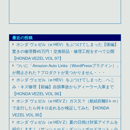
最近の投稿
ホンダ ヴェゼル（e:HEV）をぶつけてしまった【後編】
驚きの修理費45万円！交換部品・修理工程をすべて公開
【HONDA VEZEL VOL.97】
ついに「Amazon Auto Links（WordPressプラグイン）」
が廃止された？プロダクトが見つかりません・・・
ホンダ ヴェゼル（e:HEV）をぶつけてしまった…へこ
み・キズ修理【前編】自損事故からディーラー入庫まで
【HONDA VEZEL VOL.96】
ホンダ ヴェゼル（e:HEV Z）ガス欠？（航続距離0ｋｍ）
で走行したら何キロ走れるか検証してみた 【HONDA
VEZEL VOL.95】
ホンダ ヴェゼル（e:HEV Z）夏の日焼け対策アイテムを
紹介します！（サンシェード・ダッシュボードマット・小