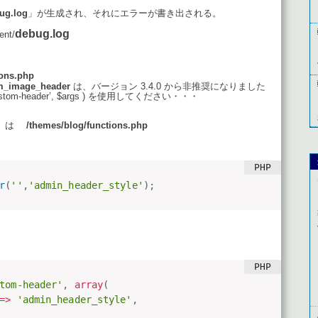
ug.log
」が生成され、それにエラーが書き出される。
debug.log
nt/
ons.php
m_image_header
は、バージョン 3.4.0 から非推奨になりました
‘custom-header’, $args ) を使用してください・・・
r
は
/themes/blog/functions.php
r
(
''
,
'admin_header_style'
)
;
tom-header'
,
array
(
=
>
'admin_header_style'
,