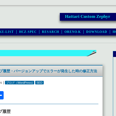
Hattari Custom Zephyr
KU-LIST
HCZ-SPEC
RESARCH
ORENO-K
DOWNLOAD
H
ンアップ履歴・バージョンアップでエラーが発生した時の修正方法
es |
ブログ（WordPress)
SEO
l
acebook
共
有
ップ履歴