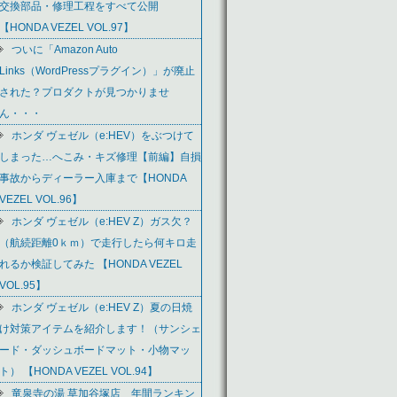
交換部品・修理工程をすべて公開
【HONDA VEZEL VOL.97】
ついに「Amazon Auto
Links（WordPressプラグイン）」が廃止
された？プロダクトが見つかりませ
ん・・・
ホンダ ヴェゼル（e:HEV）をぶつけて
しまった…へこみ・キズ修理【前編】自損
事故からディーラー入庫まで【HONDA
VEZEL VOL.96】
ホンダ ヴェゼル（e:HEV Z）ガス欠？
（航続距離0ｋｍ）で走行したら何キロ走
れるか検証してみた 【HONDA VEZEL
VOL.95】
ホンダ ヴェゼル（e:HEV Z）夏の日焼
け対策アイテムを紹介します！（サンシェ
ード・ダッシュボードマット・小物マッ
ト） 【HONDA VEZEL VOL.94】
竜泉寺の湯 草加谷塚店 年間ランキン