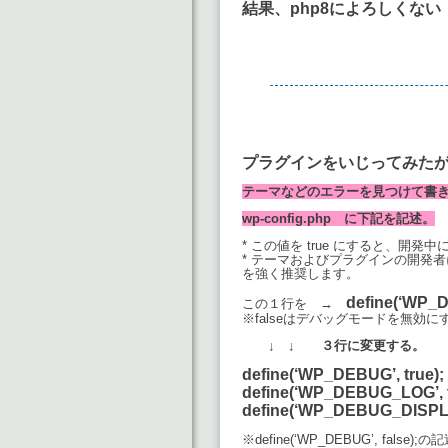
結果、php8によろしくな
プラグインをいじってみた
テーマなどのエラーを見つけて書き出
wp-config.php に下記を記述。
* この値を true にすると、開発中に
* テーマおよびプラグインの開発者
を強く推奨します。
define(‘WP_D
この１行を →
※falseはデバッグモードを無効
↓ ↓ ３行に変更する。
define(‘WP_DEBUG’, true);
define(‘WP_DEBUG_LOG’, t
define(‘WP_DEBUG_DISPLAY
※define(‘WP_DEBUG’, fa