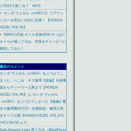
グ2025で第二位？ #076
ホンダ ヴェゼル（e:HEV Z）リアウィ
ンカーを明るいLEDに交換！ 【HONDA
VEZEL VOL.93】
NMAX125改 オイル交換2026 やっぱり
オイルが減ってるね 対策をチャッピーに
相談してみた！
最近のコメント
ホンダ ヴェゼル（e:HEV）をぶつけてし
まった…へこみ・キズ修理【前編】自損事
故からディーラー入庫まで【HONDA
VEZEL VOL.96】
に
ホンダ ヴェゼル
（e:HEV）をぶつけてしまった【後編】驚
きの修理費45万円！交換部品・修理工程
をすべて公開【HONDA VEZEL VOL.97】
| HCZ BLOG
より
Auto Amazon Links 導入方法（WordPress