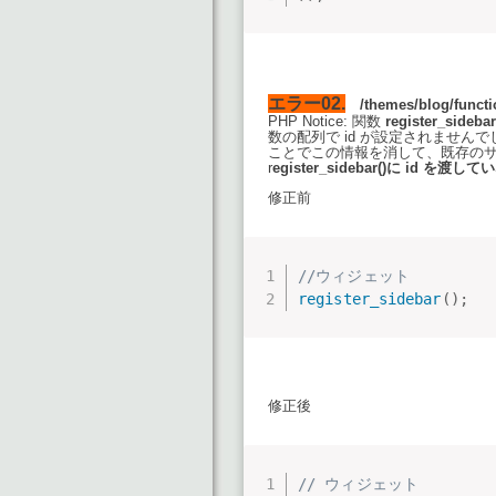
エラー02.
/themes/blog/functi
PHP Notice: 関数
register_sidebar
数の配列で id が設定されませんでした
ことでこの情報を消して、既存の
r
egister_sidebar()に id を渡
修正前
//ウィジェット
register_sidebar
(
)
;
修正後
// ウィジェット