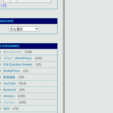
 7月
ARCHIVE
CATEGORIES
ホームページ
(159)
ブログ（WordPress)
(150)
DW Question Answer
(15)
BuddyPress
(11)
動画編集
(29)
YouTube
(314)
facebook
(24)
Amazon
(105)
パソコン
(105)
SEO
(75)