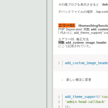
その後ブログを表示させると「
deb
デバックファイルの場所 /wp-conte
エラー01.
/themes/blog/functi
PHP Deprecated: 関数
add_custo
! 代わりに add_theme_support( 
エアラー01. 修正方法
関数 add_custom_image_heade
にこう記述されていた。
add_custom_image_heade
↓ 新しい構文に変更
add_theme_support
(
'cus
'admin-head-callback'
)
)
;