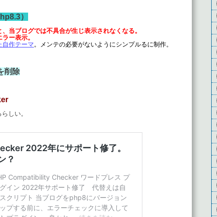
php8.3）
すると、当ブログでは不具合が生じ表示されなくなる。
りエラー表示。
した自作テーマ
。メンテの必要がないようにシンプルるに制作。
を削除
ker
るらしい。