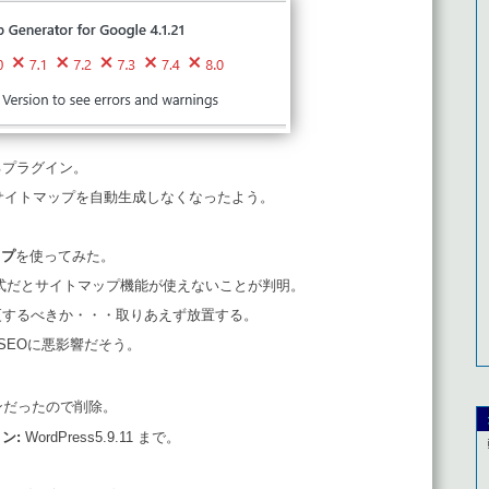
るプラグイン。
、サイトマップを自動生成しなくなったよう。
ップ
を使ってみた。
3形式だとサイトマップ機能が使えないことが判明。
更するべきか・・・取りあえず放置する。
とSEOに悪影響だそう。
だったので削除。
ン:
WordPress
5.9.11 まで。