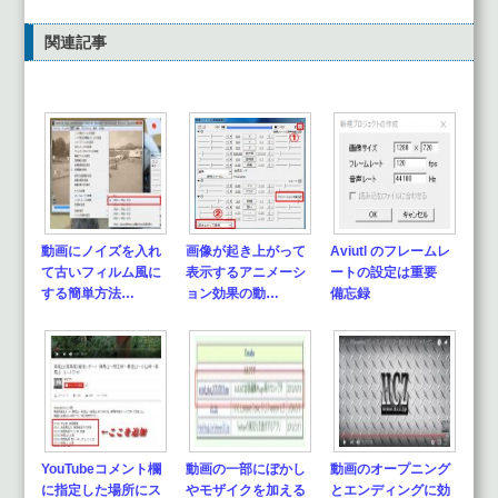
関連記事
動画にノイズを入れ
画像が起き上がって
Aviutl のフレームレ
て古いフィルム風に
表示するアニメーシ
ートの設定は重要
する簡単方法…
ョン効果の動…
備忘録
YouTubeコメント欄
動画の一部にぼかし
動画のオープニング
に指定した場所にス
やモザイクを加える
とエンディングに効