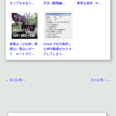
キップさせるリ…
方法（動画編…
果音を追加 H…
高尾山（小仏峠～高
Aviutl で出力保存し
尾山）登山レポー
たMP4動画がカクカ
ト ルートガイ…
クしてしまう…
← 前の記事へ
次の記事へ →