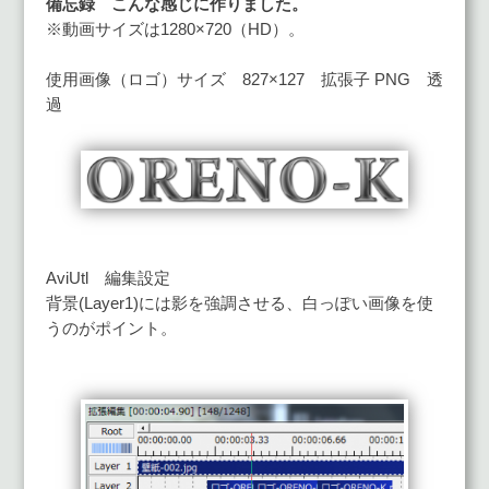
備忘録 こんな感じに作りました。
※動画サイズは1280×720（HD）。
使用画像（ロゴ）サイズ 827×127 拡張子 PNG 透
過
AviUtl 編集設定
背景(Layer1)には影を強調させる、白っぽい画像を使
うのがポイント。