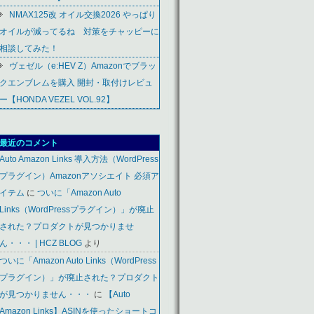
NMAX125改 オイル交換2026 やっぱり
オイルが減ってるね 対策をチャッピーに
相談してみた！
ヴェゼル（e:HEV Z）Amazonでブラッ
クエンブレムを購入 開封・取付けレビュ
ー【HONDA VEZEL VOL.92】
最近のコメント
Auto Amazon Links 導入方法（WordPress
プラグイン）Amazonアソシエイト 必須ア
イテム
に
ついに「Amazon Auto
Links（WordPressプラグイン）」が廃止
された？プロダクトが見つかりませ
ん・・・ | HCZ BLOG
より
ついに「Amazon Auto Links（WordPress
プラグイン）」が廃止された？プロダクト
が見つかりません・・・
に
【Auto
Amazon Links】ASINを使ったショートコ