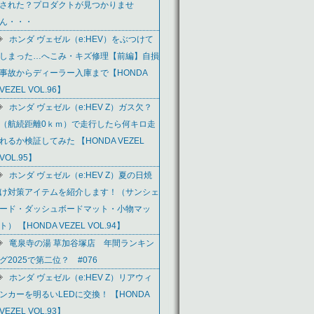
された？プロダクトが見つかりませ
ん・・・
ホンダ ヴェゼル（e:HEV）をぶつけて
しまった…へこみ・キズ修理【前編】自損
事故からディーラー入庫まで【HONDA
VEZEL VOL.96】
ホンダ ヴェゼル（e:HEV Z）ガス欠？
（航続距離0ｋｍ）で走行したら何キロ走
れるか検証してみた 【HONDA VEZEL
VOL.95】
ホンダ ヴェゼル（e:HEV Z）夏の日焼
け対策アイテムを紹介します！（サンシェ
ード・ダッシュボードマット・小物マッ
ト） 【HONDA VEZEL VOL.94】
竜泉寺の湯 草加谷塚店 年間ランキン
グ2025で第二位？ #076
ホンダ ヴェゼル（e:HEV Z）リアウィ
ンカーを明るいLEDに交換！ 【HONDA
VEZEL VOL.93】