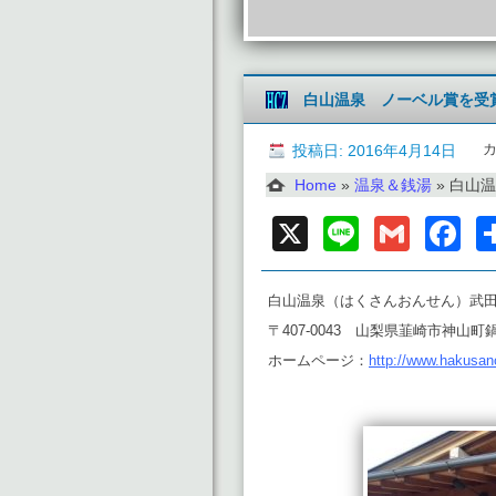
白山温泉 ノーベル賞を受賞
投稿日: 2016年4月14日
Home
»
温泉＆銭湯
»
白山温
X
Line
Gmai
F
白山温泉（はくさんおんせん）武
〒407-0043 山梨県韮崎市神山町鍋山
ホームページ：
http://www.hakusa