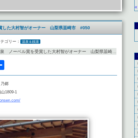
«
した大村智がオーナー 山梨県韮崎市 #050
カテゴリー：
温泉＆銭湯
泉 ノーベル賞を受賞した大村智がオーナー 山梨県韮崎市 #050
l
acebook
共
有
田乃郷
1809-1
nonsen.com/