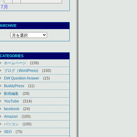
 7月
ARCHIVE
CATEGORIES
ホームページ
(159)
ブログ（WordPress)
(150)
DW Question Answer
(15)
BuddyPress
(11)
動画編集
(29)
YouTube
(314)
facebook
(24)
Amazon
(105)
パソコン
(105)
SEO
(75)