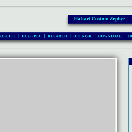
Hattari Custom Zephyr
KU-LIST
HCZ-SPEC
RESARCH
ORENO-K
DOWNLOAD
H