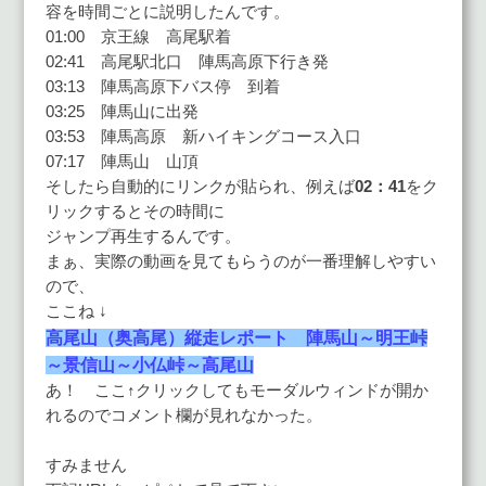
容を時間ごとに説明したんです。
01:00 京王線 高尾駅着
02:41 高尾駅北口 陣馬高原下行き発
03:13 陣馬高原下バス停 到着
03:25 陣馬山に出発
03:53 陣馬高原 新ハイキングコース入口
07:17 陣馬山 山頂
そしたら自動的にリンクが貼られ、例えば
02：41
をク
リックするとその時間に
ジャンプ再生するんです。
まぁ、実際の動画を見てもらうのが一番理解しやすい
ので、
ここね ↓
高尾山（奥高尾）縦走レポート 陣馬山～明王峠
～景信山～小仏峠～高尾山
あ！ ここ↑クリックしてもモーダルウィンドが開か
れるのでコメント欄が見れなかった。
すみません