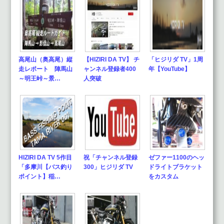
高尾山（奥高尾）縦
【HIZIRI DA TV】 チ
「ヒジリダ TV」1周
走レポート 陣馬山
ャンネル登録者400
年【YouTube】
～明王峠～景…
人突破
HIZIRI DA TV 5作目
祝「チャンネル登録
ゼファー1100のヘッ
「多摩川【バス釣り
300」ヒジリダ TV
ドライトブラケット
ポイント】稲…
をカスタム