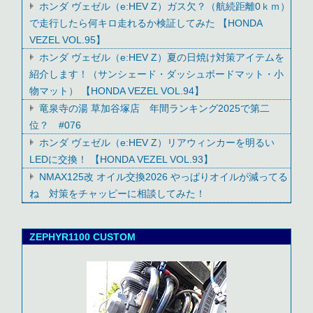
ホンダ ヴェゼル（e:HEV Z）ガス欠？（航続距離0ｋｍ）
で走行したら何キロ走れるか検証してみた 【HONDA
VEZEL VOL.95】
ホンダ ヴェゼル（e:HEV Z）夏の日焼け対策アイテムを
紹介します！（サンシェード・ダッシュボードマット・小
物マット） 【HONDA VEZEL VOL.94】
竜泉寺の湯 草加谷塚店 年間ランキング2025で第二
位？ #076
ホンダ ヴェゼル（e:HEV Z）リアウィンカーを明るい
LEDに交換！ 【HONDA VEZEL VOL.93】
NMAX125改 オイル交換2026 やっぱりオイルが減ってる
ね 対策をチャッピーに相談してみた！
ZEPHYR1100 CUSTOM