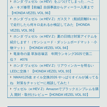
ホンダ ヴェゼル（e:HEV）をぶつけてしまった…へこ
み・キズ修理【前編】自損事故からディーラー入庫まで
【HONDA VEZEL VOL.96】
ホンダ ヴェゼル（e:HEV Z）ガス欠？（航続距離0ｋｍ）
で走行したら何キロ走れるか検証してみた 【HONDA
VEZEL VOL.95】
ホンダ ヴェゼル（e:HEV Z）夏の日焼け対策アイテムを
紹介します！（サンシェード・ダッシュボードマット・小
物マット） 【HONDA VEZEL VOL.94】
竜泉寺の湯 草加谷塚店 年間ランキング2025で第二
位？ #076
ホンダ ヴェゼル（e:HEV Z）リアウィンカーを明るい
LEDに交換！ 【HONDA VEZEL VOL.93】
NMAX125改 オイル交換2026 やっぱりオイルが減ってる
ね 対策をチャッピーに相談してみた！
ヴェゼル（e:HEV Z）Amazonでブラックエンブレムを購
入 開封・取付けレビュー【HONDA VEZEL VOL.92】