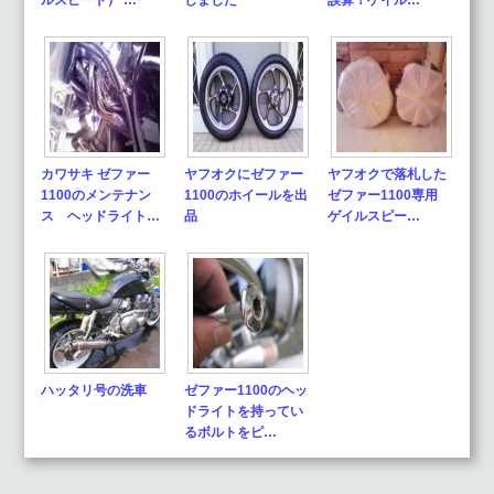
ルスピード） …
しました
誤算！ゲイル…
カワサキ ゼファー
ヤフオクにゼファー
ヤフオクで落札した
1100のメンテナン
1100のホイールを出
ゼファー1100専用
ス ヘッドライト…
品
ゲイルスピー…
ハッタリ号の洗車
ゼファー1100のヘッ
ドライトを持ってい
るボルトをピ…