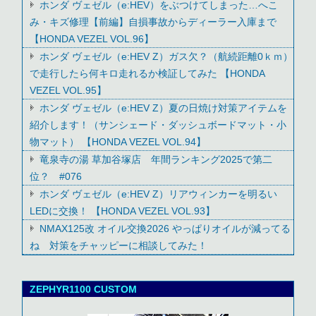
ホンダ ヴェゼル（e:HEV）をぶつけてしまった…へこ
み・キズ修理【前編】自損事故からディーラー入庫まで
【HONDA VEZEL VOL.96】
ホンダ ヴェゼル（e:HEV Z）ガス欠？（航続距離0ｋｍ）
で走行したら何キロ走れるか検証してみた 【HONDA
VEZEL VOL.95】
ホンダ ヴェゼル（e:HEV Z）夏の日焼け対策アイテムを
紹介します！（サンシェード・ダッシュボードマット・小
物マット） 【HONDA VEZEL VOL.94】
竜泉寺の湯 草加谷塚店 年間ランキング2025で第二
位？ #076
ホンダ ヴェゼル（e:HEV Z）リアウィンカーを明るい
LEDに交換！ 【HONDA VEZEL VOL.93】
NMAX125改 オイル交換2026 やっぱりオイルが減ってる
ね 対策をチャッピーに相談してみた！
ZEPHYR1100 CUSTOM