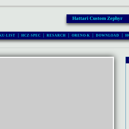
Hattari Custom Zephyr
KU-LIST
HCZ-SPEC
RESARCH
ORENO-K
DOWNLOAD
H