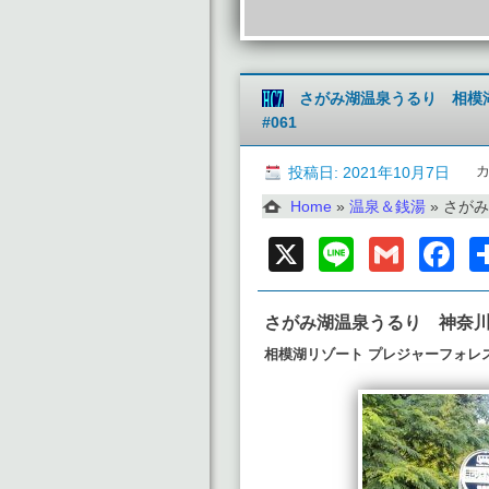
さがみ湖温泉うるり 相模
#061
投稿日: 2021年10月7日
Home
»
温泉＆銭湯
»
さがみ湖
X
Line
Gmai
F
さがみ湖温泉うるり 神奈川
相模湖リゾート プレジャーフォレ