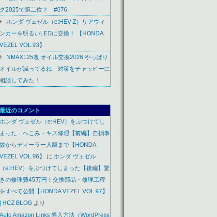
グ2025で第二位？ #076
ホンダ ヴェゼル（e:HEV Z）リアウィ
ンカーを明るいLEDに交換！ 【HONDA
VEZEL VOL.93】
NMAX125改 オイル交換2026 やっぱり
オイルが減ってるね 対策をチャッピーに
相談してみた！
最近のコメント
ホンダ ヴェゼル（e:HEV）をぶつけてし
まった…へこみ・キズ修理【前編】自損事
故からディーラー入庫まで【HONDA
VEZEL VOL.96】
に
ホンダ ヴェゼル
（e:HEV）をぶつけてしまった【後編】驚
きの修理費45万円！交換部品・修理工程
をすべて公開【HONDA VEZEL VOL.97】
| HCZ BLOG
より
Auto Amazon Links 導入方法（WordPress