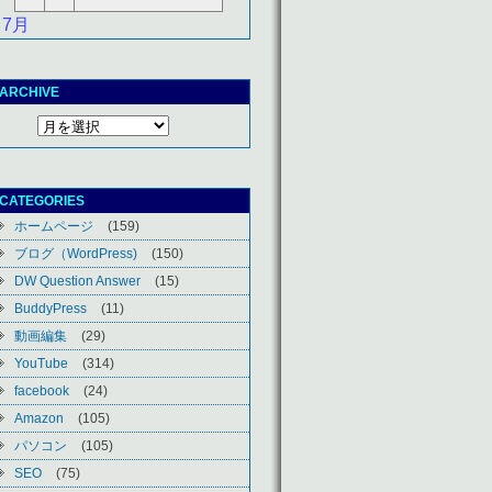
 7月
ARCHIVE
CATEGORIES
ホームページ
(159)
ブログ（WordPress)
(150)
DW Question Answer
(15)
BuddyPress
(11)
動画編集
(29)
YouTube
(314)
facebook
(24)
Amazon
(105)
パソコン
(105)
SEO
(75)