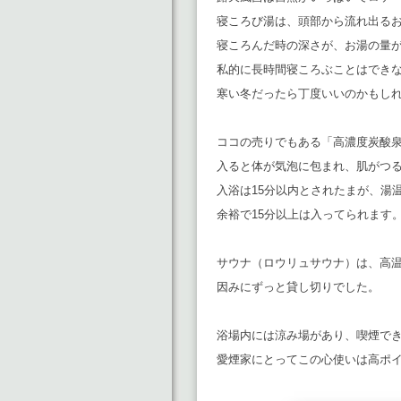
寝ころび湯は、頭部から流れ出る
寝ころんだ時の深さが、お湯の量
私的に長時間寝ころぶことはでき
寒い冬だったら丁度いいのかもし
ココの売りでもある「高濃度炭酸
入ると体が気泡に包まれ、肌がつ
入浴は15分以内とされたまが、湯
余裕で15分以上は入ってられます
サウナ（ロウリュサウナ）は、高
因みにずっと貸し切りでした。
浴場内には涼み場があり、喫煙で
愛煙家にとってこの心使いは高ポ