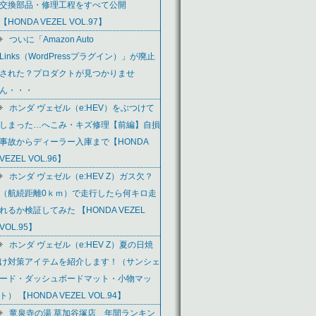
交換部品・修理工程をすべて公開
【HONDA VEZEL VOL.97】
ついに「Amazon Auto
Links（WordPressプラグイン）」が廃止
された？プロダクトが見つかりませ
ん・・・
ホンダ ヴェゼル（e:HEV）をぶつけて
しまった…へこみ・キズ修理【前編】自損
事故からディーラー入庫まで【HONDA
VEZEL VOL.96】
ホンダ ヴェゼル（e:HEV Z）ガス欠？
（航続距離0ｋｍ）で走行したら何キロ走
れるか検証してみた 【HONDA VEZEL
VOL.95】
ホンダ ヴェゼル（e:HEV Z）夏の日焼
け対策アイテムを紹介します！（サンシェ
ード・ダッシュボードマット・小物マッ
ト） 【HONDA VEZEL VOL.94】
竜泉寺の湯 草加谷塚店 年間ランキン