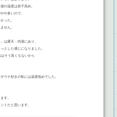
お湯の温度は若干高め。
がやや多いので、
なかった。
れません。
泉」は露天・内湯にあり、
るっとした感じになりました。
温はそう高くもないから
。
温サウナ好きの私には温度低めでした。
きます。
イントだと思います。