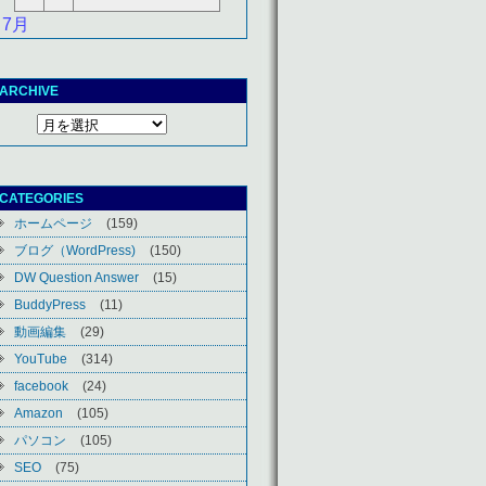
 7月
ARCHIVE
CATEGORIES
ホームページ
(159)
ブログ（WordPress)
(150)
DW Question Answer
(15)
BuddyPress
(11)
動画編集
(29)
YouTube
(314)
facebook
(24)
Amazon
(105)
パソコン
(105)
SEO
(75)