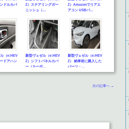
ハンドルカバ
Z）ステアリングガー
Z）Amazonでリアエ
…
ニッシュ（…
アコン USBパ…
ル（e:HEV
新型ヴェゼル（e:HEV
新型ヴェゼル（e:HEV
ナードアハン
Z）シフトパネルカバ
Z） 納車前に購入した
…
ー（カーボ…
パーツ・…
次の記事へ →