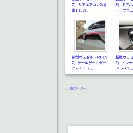
Z） リアエアコン吹き
Z） ドア
出し口ガ…
ー・プロ
新型ヴェゼル（e:HEV
新型ヴェゼ
Z）テールゲートガー
Z） イン
ニッシュ（…
ドルパネ
← 前の記事へ