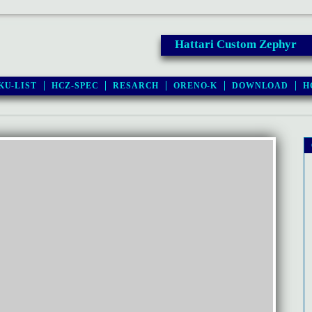
Hattari Custom Zephyr
KU-LIST
HCZ-SPEC
RESARCH
ORENO-K
DOWNLOAD
H