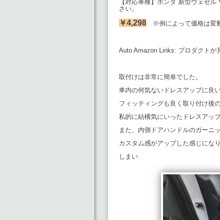
【対応車種】ホンダ 新型ヴェゼル VEZ
さい。
￥4,298
※例によって価格は変
Auto Amazon Links: プロダ
取付けは非常に簡単でした。
車内の何気ないドレスアップに良
フィッティングも良く取り付け後
私的に結構気にいったドレスアッ
また、内側ドアハンドルのガーニ
カスタム感がアップした感じにな
しまい