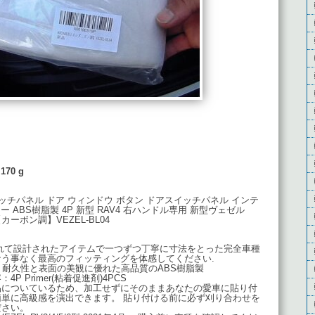
170 g
ッチパネル ドア ウィンドウ ボタン ドアスイッチパネル インテ
 ABS樹脂製 4P 新型 RAV4 右ハンドル専用 新型ヴェゼル
月～【カーボン調】VEZEL-BL04
れて設計されたアイテムで一つずつ丁寧に寸法をとった完全車種
う事なく最高のフィッティングを体感してください.
、耐久性と表面の美観に優れた高品質のABS樹脂製
 Primer(粘着促進剤)4PCS
品についているため、加工せずにそのままあなたの愛車に貼り付
単に高級感を演出できます。 貼り付ける前に必ず刈り合わせを
ださい。