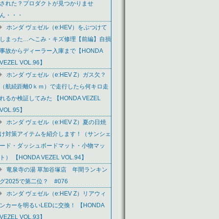
された？プロダクトが見つかりませ
ん・・・
ホンダ ヴェゼル（e:HEV）をぶつけて
しまった…へこみ・キズ修理【前編】自損
事故からディーラー入庫まで【HONDA
VEZEL VOL.96】
ホンダ ヴェゼル（e:HEV Z）ガス欠？
（航続距離0ｋｍ）で走行したら何キロ走
れるか検証してみた 【HONDA VEZEL
VOL.95】
ホンダ ヴェゼル（e:HEV Z）夏の日焼
け対策アイテムを紹介します！（サンシェ
ード・ダッシュボードマット・小物マッ
ト） 【HONDA VEZEL VOL.94】
竜泉寺の湯 草加谷塚店 年間ランキン
グ2025で第二位？ #076
ホンダ ヴェゼル（e:HEV Z）リアウィ
ンカーを明るいLEDに交換！ 【HONDA
VEZEL VOL.93】