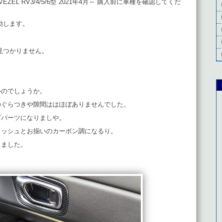
EL RV3/4/5/6型 2021年4月～ 購入前に車種を確認してくだ
動します。
クトが見つかりません。
いのでしょうか。
のぐらつきや隙間ははほぼありませんでした。
プパーツになりましや。
ッッシュとお揃いのカーボン調になるり。
りました。