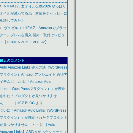
NMAX125改 オイル交換2026 やっぱり
オイルが減ってるね 対策をチャッピーに
相談してみた！
ヴェゼル（e:HEV Z）Amazonでブラッ
クエンブレムを購入 開封・取付けレビュ
ー【HONDA VEZEL VOL.92】
最近のコメント
Auto Amazon Links 導入方法（WordPress
プラグイン）Amazonアソシエイト 必須ア
イテム
に
ついに「Amazon Auto
Links（WordPressプラグイン）」が廃止
された？プロダクトが見つかりませ
ん・・・ | HCZ BLOG
より
ついに「Amazon Auto Links（WordPress
プラグイン）」が廃止された？プロダクト
が見つかりません・・・
に
【Auto
Amazon Links】ASINを使ったショートコ