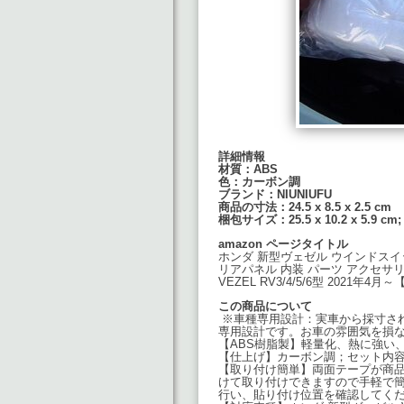
詳細情報
材質：
ABS
色：カーボン調
ブランド：NIUNIUFU
商品の寸法：24.5 x 8.5 x 2.5 cm
梱包サイズ：25.5 x 10.2 x 5.9 cm; 
amazon ページタイトル
ホンダ 新型ヴェゼル ウインドスイ
リアパネル 内装 パーツ アクセサリー
VEZEL RV3/4/5/6型 2021年4
この商品について
※車種専用設計：実車から採寸さ
専用設計です。お車の雰囲気を損な
【ABS樹脂製】軽量化、熱に強い
【仕上げ】カーボン調；セット内容：4P
【取り付け簡単】両面テープが商
けて取り付けできますので手軽で簡
行い、貼り付け位置を確認してく