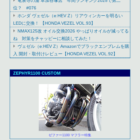
竜泉寺の湯 草加谷塚店 年間ランキング2025で第二
位？ #076
ホンダ ヴェゼル（e:HEV Z）リアウィンカーを明るい
LEDに交換！ 【HONDA VEZEL VOL.93】
NMAX125改 オイル交換2026 やっぱりオイルが減ってる
ね 対策をチャッピーに相談してみた！
ヴェゼル（e:HEV Z）Amazonでブラックエンブレムを購
入 開封・取付けレビュー【HONDA VEZEL VOL.92】
ZEPHYR1100 CUSTOM
ゼファー1100 マフラー特集