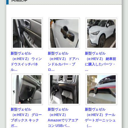
新型ヴェゼル
新型ヴェゼル
新型ヴェゼル
（e:HEV Z） ウィン
（e:HEV Z） ドアハ
（e:HEV Z） 納車前
ドウスイッチパネ
ンドルカバー・プ
に購入したパーツ・
ル…
ロ…
…
新型ヴェゼル
新型ヴェゼル
新型ヴェゼル
（e:HEV Z） グロー
（e:HEV Z）
（e:HEV Z）テール
ブボックス キック
Amazonでリアエア
ゲートガーニッシュ
ガ…
コン USBパ…
（…