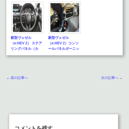
新型ヴェゼル
新型ヴェゼル
（e:HEV Z） ステア
（e:HEV Z）コンソ
リングパネル（カ
ールパネルガーニッ
ー…
シ…
← 前の記事へ
次の記事へ →
コメントを残す