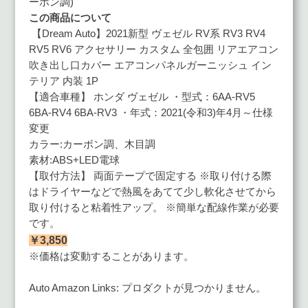
ーボン調)
この商品について
【Dream Auto】2021新型 ヴェゼル RV系 RV3 RV4
RV5 RV6 アクセサリー カスタム 全包囲 リアエアコン
吹き出し口カバー エアコンパネルガーニッシュ イン
テリア 内装 1P
【適合車種】 ホンダ ヴェゼル ・型式：6AA-RV5
6BA-RV4 6BA-RV3 ・年式：2021(令和3)年4月～仕様
変更
カラー:カーボン調、木目調
素材:ABS+LED電球
【取付方法】 両面テープで固定する ※取り付ける際
はドライヤーなどで熱風をあてて少し軟化させてから
取り付けると粘着性アップ。 ※簡単な配線作業が必要
です。
￥3
,850
※価格は変動することがあります。
Auto Amazon Links: プロダクトが見つかりません。