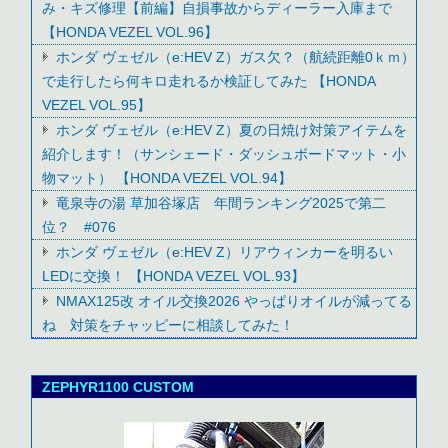
み・キズ修理【前編】自損事故からディーラー入庫まで
【HONDA VEZEL VOL.96】
ホンダ ヴェゼル（e:HEV Z）ガス欠？（航続距離0ｋｍ）
で走行したら何キロ走れるか検証してみた 【HONDA
VEZEL VOL.95】
ホンダ ヴェゼル（e:HEV Z）夏の日焼け対策アイテムを
紹介します！（サンシェード・ダッシュボードマット・小
物マット） 【HONDA VEZEL VOL.94】
竜泉寺の湯 草加谷塚店 年間ランキング2025で第二
位？ #076
ホンダ ヴェゼル（e:HEV Z）リアウィンカーを明るい
LEDに交換！ 【HONDA VEZEL VOL.93】
NMAX125改 オイル交換2026 やっぱりオイルが減ってる
ね 対策をチャッピーに相談してみた！
ZEPHYR1100 CUSTOM