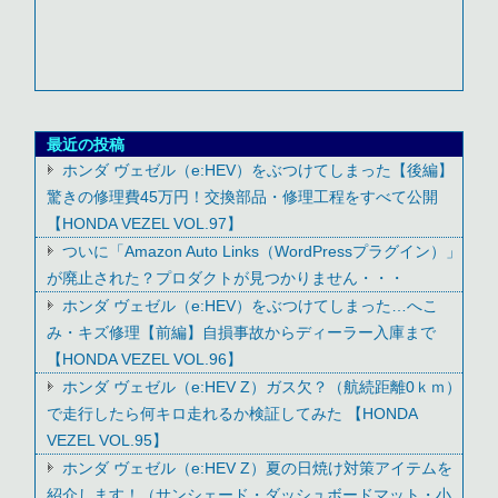
最近の投稿
ホンダ ヴェゼル（e:HEV）をぶつけてしまった【後編】
驚きの修理費45万円！交換部品・修理工程をすべて公開
【HONDA VEZEL VOL.97】
ついに「Amazon Auto Links（WordPressプラグイン）」
が廃止された？プロダクトが見つかりません・・・
ホンダ ヴェゼル（e:HEV）をぶつけてしまった…へこ
み・キズ修理【前編】自損事故からディーラー入庫まで
【HONDA VEZEL VOL.96】
ホンダ ヴェゼル（e:HEV Z）ガス欠？（航続距離0ｋｍ）
で走行したら何キロ走れるか検証してみた 【HONDA
VEZEL VOL.95】
ホンダ ヴェゼル（e:HEV Z）夏の日焼け対策アイテムを
紹介します！（サンシェード・ダッシュボードマット・小