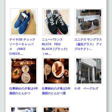
ナイキSB チェック
ニューバランス
ユニクロ サングラス
ソーラーキャッバ
ML574 FBG
（偏光グラス） アイ
ス （NIKE
BLACK (ブラック)
プロテクト…
CHECK…
｜ne…
仕事納めの夕食は4年
仕事納めの夕食は5年
ケポ ベーグルズ
連続のとんかつ
連続のとんかつ屋