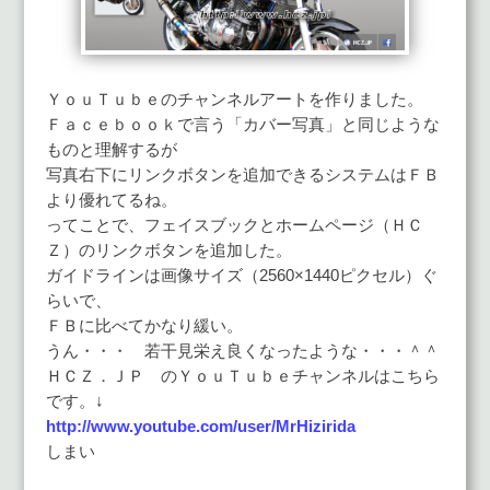
ＹｏｕＴｕｂｅのチャンネルアートを作りました。
Ｆａｃｅｂｏｏｋで言う「カバー写真」と同じような
ものと理解するが
写真右下にリンクボタンを追加できるシステムはＦＢ
より優れてるね。
ってことで、フェイスブックとホームページ（ＨＣ
Ｚ）のリンクボタンを追加した。
ガイドラインは画像サイズ（2560×1440ピクセル）ぐ
らいで、
ＦＢに比べてかなり緩い。
うん・・・ 若干見栄え良くなったような・・・＾＾
ＨＣＺ．ＪＰ のＹｏｕＴｕｂｅチャンネルはこちら
です。↓
http://www.youtube.com/user/MrHizirida
しまい