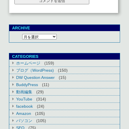
ARCHIVE
CATEGORIES
ホームページ
(159)
ブログ（WordPress)
(150)
DW Question Answer
(15)
BuddyPress
(11)
動画編集
(29)
YouTube
(314)
facebook
(24)
Amazon
(105)
パソコン
(105)
SEO
(75)