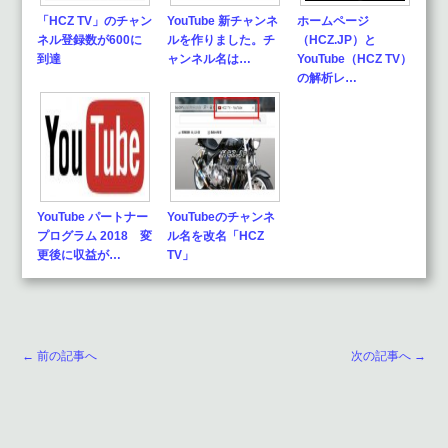
「HCZ TV」のチャン
YouTube 新チャンネ
ホームページ
ネル登録数が600に
ルを作りました。チ
（HCZ.JP）と
到達
ャンネル名は…
YouTube（HCZ TV）
の解析レ…
YouTube パートナー
YouTubeのチャンネ
プログラム 2018 変
ル名を改名「HCZ
更後に収益が…
TV」
← 前の記事へ
次の記事へ →