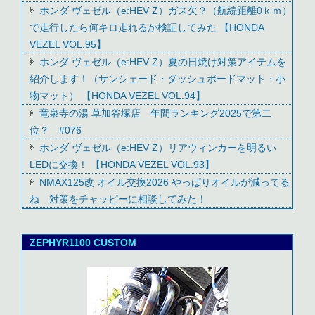
ホンダ ヴェゼル（e:HEV Z）ガス欠？（航続距離0ｋｍ）
で走行したら何キロ走れるか検証してみた 【HONDA
VEZEL VOL.95】
ホンダ ヴェゼル（e:HEV Z）夏の日焼け対策アイテムを
紹介します！（サンシェード・ダッシュボードマット・小
物マット） 【HONDA VEZEL VOL.94】
竜泉寺の湯 草加谷塚店 年間ランキング2025で第二
位？ #076
ホンダ ヴェゼル（e:HEV Z）リアウィンカーを明るい
LEDに交換！ 【HONDA VEZEL VOL.93】
NMAX125改 オイル交換2026 やっぱりオイルが減ってる
ね 対策をチャッピーに相談してみた！
ZEPHYR1100 CUSTOM