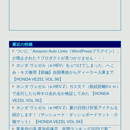
最近の投稿
ついに「Amazon Auto Links（WordPressプラグイン）」
が廃止された？プロダクトが見つかりません・・・
ホンダ ヴェゼル（e:HEV）をぶつけてしまった…へこ
み・キズ修理【前編】自損事故からディーラー入庫まで
【HONDA VEZEL VOL.96】
ホンダ ヴェゼル（e:HEV Z）ガス欠？（航続距離0ｋｍ）
で走行したら何キロ走れるか検証してみた 【HONDA
VEZEL VOL.95】
ホンダ ヴェゼル（e:HEV Z）夏の日焼け対策アイテムを
紹介します！（サンシェード・ダッシュボードマット・小
物マット） 【HONDA VEZEL VOL.94】
竜泉寺の湯 草加谷塚店 年間ランキング2025で第二