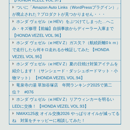
【HONDA VEZEL VOL.97】
ついに「Amazon Auto Links（WordPressプラグイン）」
が廃止された？プロダクトが見つかりません・・・
ホンダ ヴェゼル（e:HEV）をぶつけてしまった…へこ
み・キズ修理【前編】自損事故からディーラー入庫まで
【HONDA VEZEL VOL.96】
ホンダ ヴェゼル（e:HEV Z）ガス欠？（航続距離0ｋｍ）
で走行したら何キロ走れるか検証してみた 【HONDA
VEZEL VOL.95】
ホンダ ヴェゼル（e:HEV Z）夏の日焼け対策アイテムを
紹介します！（サンシェード・ダッシュボードマット・小
物マット） 【HONDA VEZEL VOL.94】
竜泉寺の湯 草加谷塚店 年間ランキング2025で第二
位？ #076
ホンダ ヴェゼル（e:HEV Z）リアウィンカーを明るい
LEDに交換！ 【HONDA VEZEL VOL.93】
NMAX125改 オイル交換2026 やっぱりオイルが減ってる
ね 対策をチャッピーに相談してみた！