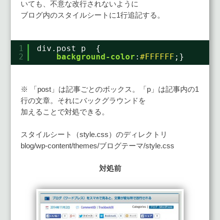
いても、不意な改行されないように
ブログ内のスタイルシートに1行追記する。
1
div.post p  {
2
background-color
:
#FFFFFF
;}
※ 「post」は記事ごとのボックス。「p」は記事内の1
行の文章。それにバックグラウンドを
加えることで対処できる。
スタイルシート（style.css）のディレクトリ
blog/wp-content/themes/ブログテーマ/style.css
対処前