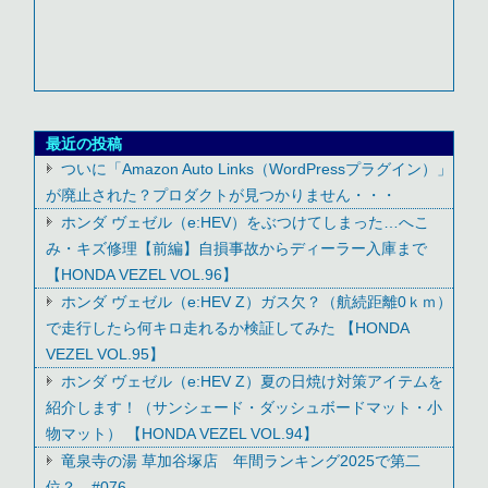
最近の投稿
ついに「Amazon Auto Links（WordPressプラグイン）」
が廃止された？プロダクトが見つかりません・・・
ホンダ ヴェゼル（e:HEV）をぶつけてしまった…へこ
み・キズ修理【前編】自損事故からディーラー入庫まで
【HONDA VEZEL VOL.96】
ホンダ ヴェゼル（e:HEV Z）ガス欠？（航続距離0ｋｍ）
で走行したら何キロ走れるか検証してみた 【HONDA
VEZEL VOL.95】
ホンダ ヴェゼル（e:HEV Z）夏の日焼け対策アイテムを
紹介します！（サンシェード・ダッシュボードマット・小
物マット） 【HONDA VEZEL VOL.94】
竜泉寺の湯 草加谷塚店 年間ランキング2025で第二
位？ #076