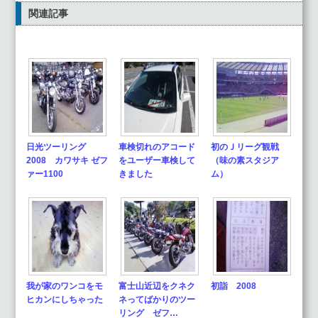
関連記事
日光ツーリング
車検切れのアコード
初のＪリーグ観戦
2008 カワサキ ゼフ
をユーザー車検して
（味の素スタジア
ァー1100
きました
ム）
我が家のワンコをモ
富士山近辺をクネク
初詣 2008
ヒカンにしちゃった
ネってばかりのツー
リング ゼフ…