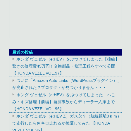
最近の投稿
ホンダ ヴェゼル（e:HEV）をぶつけてしまった【後編】
驚きの修理費45万円！交換部品・修理工程をすべて公開
【HONDA VEZEL VOL.97】
ついに「Amazon Auto Links（WordPressプラグイン）」
が廃止された？プロダクトが見つかりません・・・
ホンダ ヴェゼル（e:HEV）をぶつけてしまった…へこ
み・キズ修理【前編】自損事故からディーラー入庫まで
【HONDA VEZEL VOL.96】
ホンダ ヴェゼル（e:HEV Z）ガス欠？（航続距離0ｋｍ）
で走行したら何キロ走れるか検証してみた 【HONDA
VEZEL VOL.95】