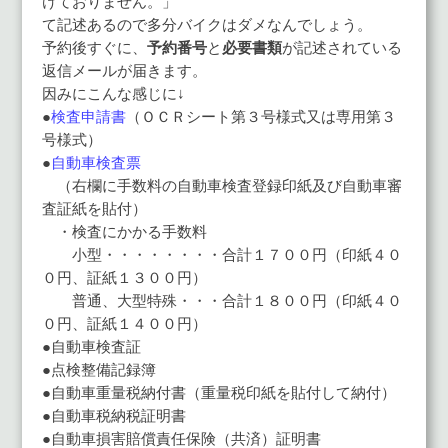
けておりません。」
て記述あるので多分バイクはダメなんでしょう。
予約後すぐに、
予約番号
と
必要書類
が記述されている
返信メールが届きます。
因みにこんな感じに↓
●
検査申請書
（ＯＣＲシート第３号様式又は専用第３
号様式）
●
自動車検査票
（右欄に手数料の自動車検査登録印紙及び自動車審
査証紙を貼付）
・検査にかかる手数料
小型・・・・・・・・合計１７００円（印紙４０
０円、証紙１３００円）
普通、大型特殊・・・合計１８００円（印紙４０
０円、証紙１４００円）
●自動車検査証
●点検整備記録簿
●自動車重量税納付書（重量税印紙を貼付して納付）
●自動車税納税証明書
●自動車損害賠償責任保険（共済）証明書