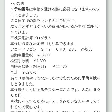
●その他
※
予約番号
は車検を受ける際に必要になりますのでメ
モっときましょ。
２０日午後の部ラウンド３に予約完了。
取り合えずどれぐらいの費用が掛かるか事前に調べと
きまひょ。
車検費用計算プログラム
車検に必要な法定費用を計算できます。
アコードワゴン Ｓｉｒ ＣＨ9 2.3Ｌ の場合
自動車重量税 ￥37,800
検査手数料 ￥1,800
自賠責保険（24ヶ月） ￥22,470
合計 ￥62,070
あまり整備やってなかったので念のために
予備車検
を
しときました。
車検場の近くにあるテスター屋さんです。因みに
５０
００円
。
車検にパスするためにチェックみたいなんをやってく
れるので安心です。