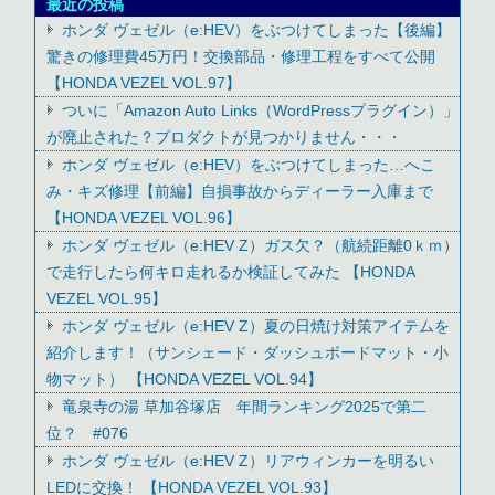
最近の投稿
ホンダ ヴェゼル（e:HEV）をぶつけてしまった【後編】
驚きの修理費45万円！交換部品・修理工程をすべて公開
【HONDA VEZEL VOL.97】
ついに「Amazon Auto Links（WordPressプラグイン）」
が廃止された？プロダクトが見つかりません・・・
ホンダ ヴェゼル（e:HEV）をぶつけてしまった…へこ
み・キズ修理【前編】自損事故からディーラー入庫まで
【HONDA VEZEL VOL.96】
ホンダ ヴェゼル（e:HEV Z）ガス欠？（航続距離0ｋｍ）
で走行したら何キロ走れるか検証してみた 【HONDA
VEZEL VOL.95】
ホンダ ヴェゼル（e:HEV Z）夏の日焼け対策アイテムを
紹介します！（サンシェード・ダッシュボードマット・小
物マット） 【HONDA VEZEL VOL.94】
竜泉寺の湯 草加谷塚店 年間ランキング2025で第二
位？ #076
ホンダ ヴェゼル（e:HEV Z）リアウィンカーを明るい
LEDに交換！ 【HONDA VEZEL VOL.93】