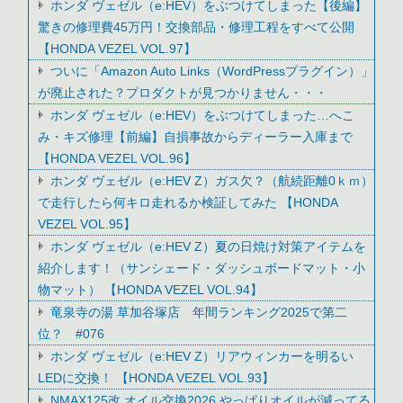
ホンダ ヴェゼル（e:HEV）をぶつけてしまった【後編】
驚きの修理費45万円！交換部品・修理工程をすべて公開
【HONDA VEZEL VOL.97】
ついに「Amazon Auto Links（WordPressプラグイン）」
が廃止された？プロダクトが見つかりません・・・
ホンダ ヴェゼル（e:HEV）をぶつけてしまった…へこ
み・キズ修理【前編】自損事故からディーラー入庫まで
【HONDA VEZEL VOL.96】
ホンダ ヴェゼル（e:HEV Z）ガス欠？（航続距離0ｋｍ）
で走行したら何キロ走れるか検証してみた 【HONDA
VEZEL VOL.95】
ホンダ ヴェゼル（e:HEV Z）夏の日焼け対策アイテムを
紹介します！（サンシェード・ダッシュボードマット・小
物マット） 【HONDA VEZEL VOL.94】
竜泉寺の湯 草加谷塚店 年間ランキング2025で第二
位？ #076
ホンダ ヴェゼル（e:HEV Z）リアウィンカーを明るい
LEDに交換！ 【HONDA VEZEL VOL.93】
NMAX125改 オイル交換2026 やっぱりオイルが減ってる