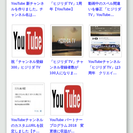
YouTube 新チャンネ
「ヒジリダ TV」1周
動画中のスペル間違
ルを作りました。チ
年【YouTube】
いを修正 「ヒジリダ
ャンネル名は…
TV」YouTube…
祝「チャンネル登録
「ヒジリダ TV」チャ
YouTubeチャンネル
300」ヒジリダ TV
ンネル登録者数が
「ヒジリダ TV」は3
100人になりま…
周年 クリエイ…
YouTubeチャンネル
YouTube パートナー
のカスタムURLを設
プログラム 2018 変
定しました【チ…
更後に収益が…